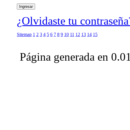
¿Olvidaste tu contraseña
Sitemap
1
2
3
4
5
6
7
8
9
10
11
12
13
14
15
Página generada en 0.0
Club Celica España, foro para los amantes, propietarios y aficionados del Toyo