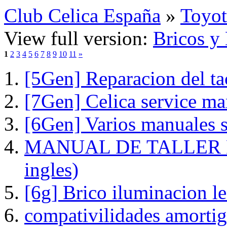
Club Celica España
»
Toyot
View full version:
Bricos y
1
2
3
4
5
6
7
8
9
10
11
»
[5Gen] Reparacion del ta
[7Gen] Celica service ma
[6Gen] Varios manuales s
MANUAL DE TALLER 
ingles)
[6g] Brico iluminacion le
compativilidades amortig