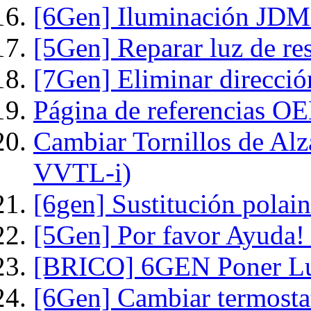
[6Gen] Iluminación JDM d
[5Gen] Reparar luz de re
[7Gen] Eliminar dirección
Página de referencias O
Cambiar Tornillos de Alz
VVTL-i)
[6gen] Sustitución polai
[5Gen] Por favor Ayuda! 
[BRICO] 6GEN Poner Luz 
[6Gen] Cambiar termosta