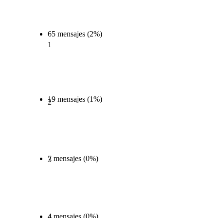
65 mensajes (2%)
1
19 mensajes (1%)
2
7 mensajes (0%)
3
4 mensajes (0%)
4