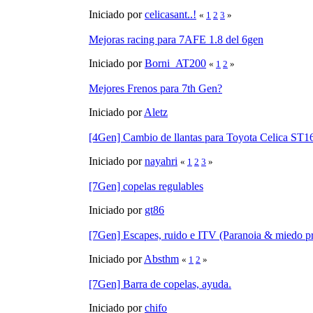
Iniciado por
celicasant..!
«
1
2
3
»
Mejoras racing para 7AFE 1.8 del 6gen
Iniciado por
Borni_AT200
«
1
2
»
Mejores Frenos para 7th Gen?
Iniciado por
Aletz
[4Gen] Cambio de llantas para Toyota Celica ST1
Iniciado por
nayahri
«
1
2
3
»
[7Gen] copelas regulables
Iniciado por
gt86
[7Gen] Escapes, ruido e ITV (Paranoia & miedo p
Iniciado por
Absthm
«
1
2
»
[7Gen] Barra de copelas, ayuda.
Iniciado por
chifo