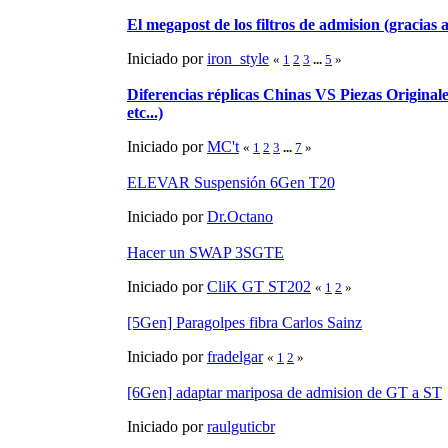
El megapost de los filtros de admision (gracias a
Iniciado por
iron_style
«
1
2
3
...
5
»
Diferencias réplicas Chinas VS Piezas Originale
etc...)
Iniciado por
MC't
«
1
2
3
...
7
»
ELEVAR Suspensión 6Gen T20
Iniciado por
Dr.Octano
Hacer un SWAP 3SGTE
Iniciado por
CliK GT ST202
«
1
2
»
[5Gen] Paragolpes fibra Carlos Sainz
Iniciado por
fradelgar
«
1
2
»
[6Gen] adaptar mariposa de admision de GT a ST
Iniciado por
raulguticbr