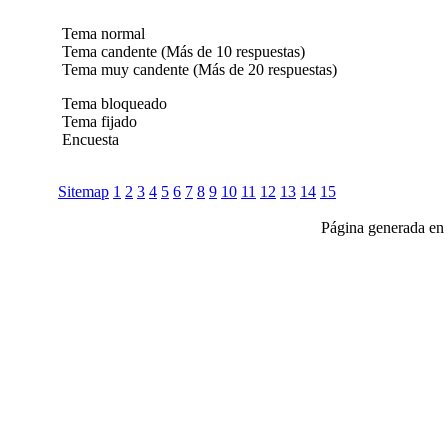
Tema normal
Tema candente (Más de 10 respuestas)
Tema muy candente (Más de 20 respuestas)
Tema bloqueado
Tema fijado
Encuesta
Sitemap
1
2
3
4
5
6
7
8
9
10
11
12
13
14
15
Página generada en 
Club Celica España, foro para los amantes, propietarios y aficionados del Toyo