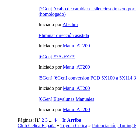
[7Gen] Acabo de cambiar el silencioso trasero por
(homologado)
Iniciado por
Absthm
Eliminar dirección asistida
Iniciado por
Manu_AT200
[6Gen] *7A-FZE*
Iniciado por
Manu_AT200
[5Gen] [6Gen] conversion PCD 5X100 a 5X114.3
Iniciado por
Manu_AT200
[6Gen] Elevalunas Manuales
Iniciado por
Manu_AT200
Páginas: [
1
]
2
3
...
44
Ir Arriba
Club Celica España
»
Toyota Celica
»
Potenciación, Tuning 