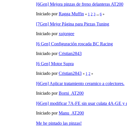
[6Gen] Mejora pinzas de freno delanteras AT200
Iniciado por
Ragga Muffin
«
1
2
3
...
6
»
[7Gen] Mejor Página para Piezas Tuning
Iniciado por
xujorgee
[6 Gen] Configuración roscada BC Racing
Iniciado por
Cristian2843
[6 Gen] Motor Supra
Iniciado por
Cristian2843
«
1
2
»
[6Gen] Aplicar tratamiento ceramico a colectores.
Iniciado por
Borni_AT200
[6Gen] modificar 7A-FE sin usar culata 4A-GE y c
Iniciado por
Manu_AT200
Me he pintado las pinzas!