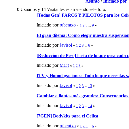
Asunto
/
Iniciado por
0 Usuarios y 14 Visitantes están viendo este foro.
[Todas Gen] FAROS Y PILOTOS para los Celi
Iniciado por
rubentxo
«
1
2
3
...
9
»
El gran dilema: Cómo elegir nuestra suspensió
Iniciado por
Javisol
«
1
2
3
...
6
»
[Reducción de Peso] Lista de lo que pesa cada 
Iniciado por
MC't
«
1
2
3
»
ITV y Homologaciones: Todo lo que necesitas s
Iniciado por
Javisol
«
1
2
3
...
13
»
Cambiar a llantas más grandes: Consecuencias 
Iniciado por
Javisol
«
1
2
3
...
14
»
[7GEN] Bodykits para el Celica
Iniciado por
rubentxo
«
1
2
3
...
6
»