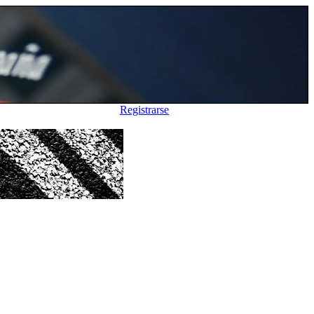
Registrarse