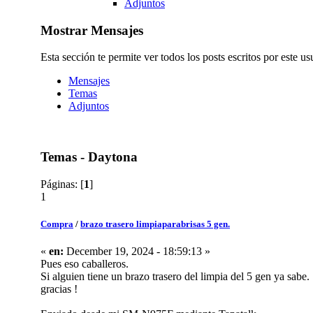
Adjuntos
Mostrar Mensajes
Esta sección te permite ver todos los posts escritos por este u
Mensajes
Temas
Adjuntos
Temas - Daytona
Páginas: [
1
]
1
Compra
/
brazo trasero limpiaparabrisas 5 gen.
«
en:
December 19, 2024 - 18:59:13 »
Pues eso caballeros.
Si alguien tiene un brazo trasero del limpia del 5 gen ya sabe.
gracias !