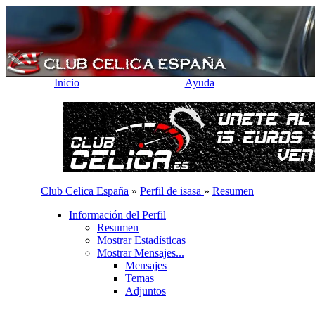
Inicio
Ayuda
Club Celica España
»
Perfil de isasa
»
Resumen
Información del Perfil
Resumen
Mostrar Estadísticas
Mostrar Mensajes...
Mensajes
Temas
Adjuntos