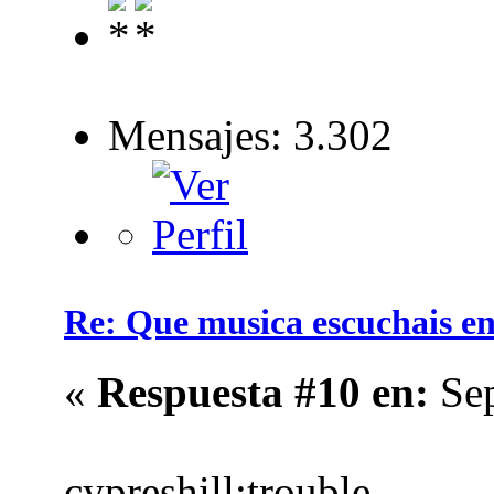
Mensajes: 3.302
Re: Que musica escuchais en 
«
Respuesta #10 en:
Sep
cypreshill:trouble