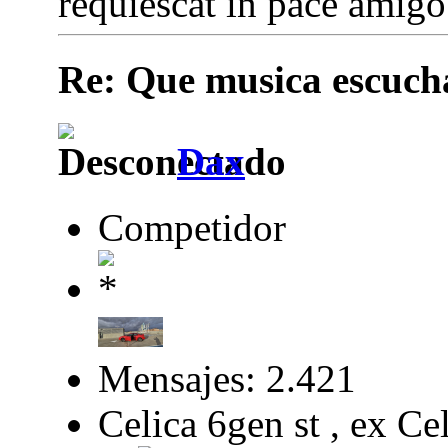
requiescat in pace amigo.
Re: Que musica escuchai
Dax
Competidor
Mensajes: 2.421
Celica 6gen st , ex Ce