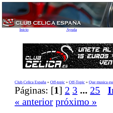
Inicio
Ayuda
Club Celica España
»
Off-topic
»
Off-Topic
»
Que musica esc
Páginas: [
1
]
2
3
...
25
I
« anterior
próximo »