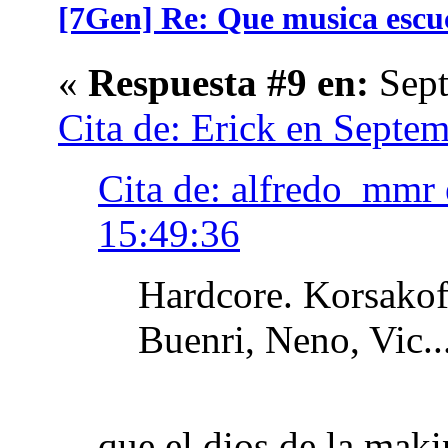
[7Gen] Re: Que musica escuch
«
Respuesta #9 en:
Sept
Cita de: Erick en Septe
Cita de: alfredo_mmr 
15:49:36
Hardcore. Korsakoff
Buenri, Neno, Vic..
que el dios de la maki