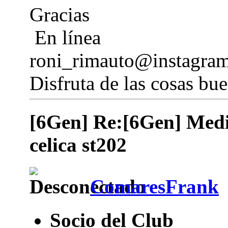
Gracias
En línea
roni_rimauto@instagra
Disfruta de las cosas bue
[6Gen] Re:[6Gen] Medid
celica st202
ComaresFrank
Socio del Club