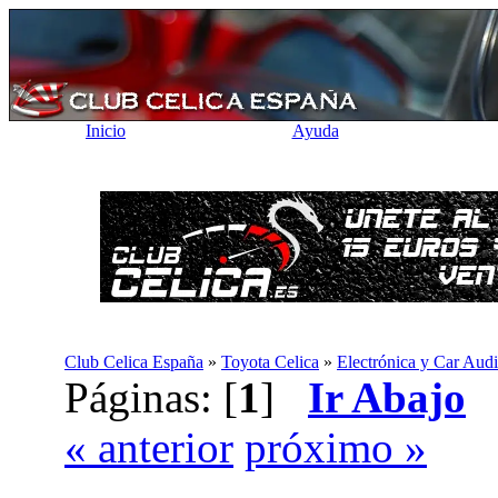
Inicio
Ayuda
Club Celica España
»
Toyota Celica
»
Electrónica y Car Aud
Páginas: [
1
]
Ir Abajo
« anterior
próximo »