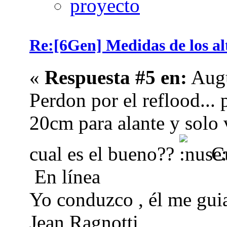
Re:[6Gen] Medidas de los alt
«
Respuesta #5 en:
Augu
Perdon por el reflood...
20cm para alante y solo 
cual es el bueno??
Cu
En línea
Yo conduzco , él me guia
Jean Ragnotti