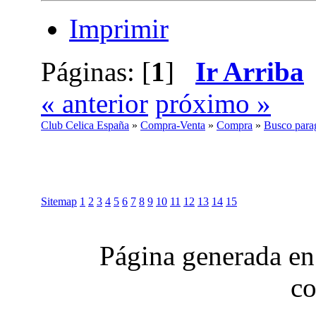
Imprimir
Páginas: [
1
]
Ir Arriba
« anterior
próximo »
Club Celica España
»
Compra-Venta
»
Compra
»
Busco parag
Sitemap
1
2
3
4
5
6
7
8
9
10
11
12
13
14
15
Página generada en
co
Club Celica España, foro para los amantes, propietarios y aficionados del Toyo