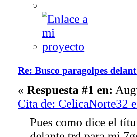
Re: Busco paragolpes delant
«
Respuesta #1 en:
Augu
Cita de: CelicaNorte32 
Pues como dice el tít
delante trd para mi 7