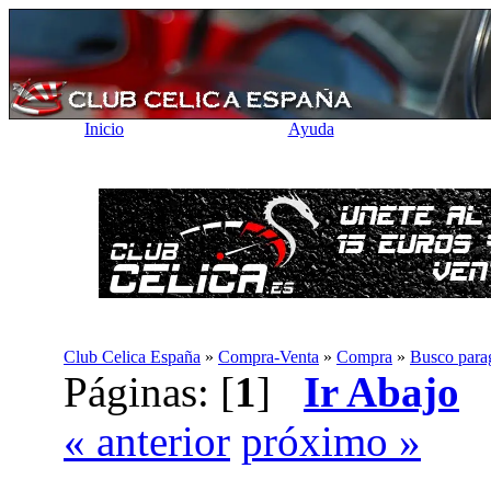
Inicio
Ayuda
Club Celica España
»
Compra-Venta
»
Compra
»
Busco parag
Páginas: [
1
]
Ir Abajo
« anterior
próximo »