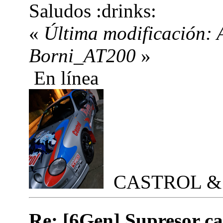
Saludos
«
Última modificación: 
Borni_AT200
»
En línea
CASTROL &
Re: [6Gen] Supresor cat