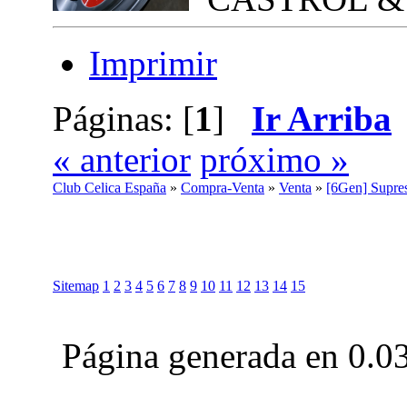
Imprimir
Páginas: [
1
]
Ir Arriba
« anterior
próximo »
Club Celica España
»
Compra-Venta
»
Venta
»
[6Gen] Supres
Sitemap
1
2
3
4
5
6
7
8
9
10
11
12
13
14
15
Página generada en 0.0
Club Celica España, foro para los amantes, propietarios y aficionados del Toyo