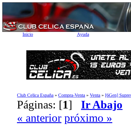
Inicio
Ayuda
Club Celica España
»
Compra-Venta
»
Venta
»
[6Gen] Supres
Páginas: [
1
]
Ir Abajo
« anterior
próximo »