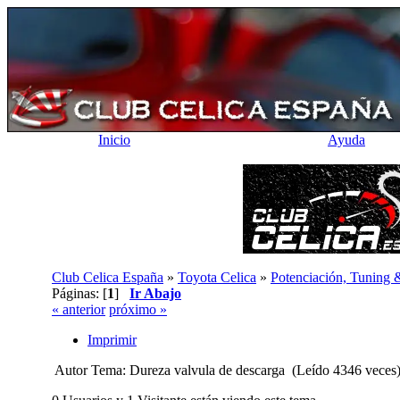
Inicio
Ayuda
Club Celica España
»
Toyota Celica
»
Potenciación, Tuning 
Páginas: [
1
]
Ir Abajo
« anterior
próximo »
Imprimir
Autor
Tema: Dureza valvula de descarga (Leído 4346 veces