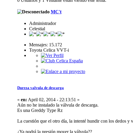
0 Usuarios y 1 Visitante están viendo este tema.
MC't
Administrador
Celestial
Mensajes: 15.172
Toyota Celica VVT-i
Dureza valvula de descarga
«
en:
April 02, 2014 - 22:13:51 »
Aún no he instalado la válvula de descarga.
Es una Greddy Type Rz
La cuestión que el otro día, la intenté hundir con los dedos y
¿Ya podrá la presión mover la válvula??