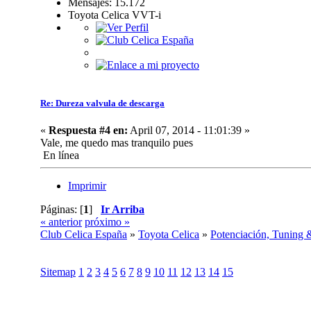
Mensajes: 15.172
Toyota Celica VVT-i
Re: Dureza valvula de descarga
«
Respuesta #4 en:
April 07, 2014 - 11:01:39 »
Vale, me quedo mas tranquilo pues
En línea
Imprimir
Páginas: [
1
]
Ir Arriba
« anterior
próximo »
Club Celica España
»
Toyota Celica
»
Potenciación, Tuning 
Sitemap
1
2
3
4
5
6
7
8
9
10
11
12
13
14
15