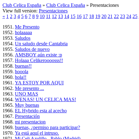
Club Celica España
»
Club Celica España
» Presentaciones
View full version:
Presentaciones
«
1
2
3
4
5
6
7
8
9
10
11
12
13
14
15
16
17
18
19
20
21
22
23
24
25
Me Presento
holaaaaa
Saludos
Un saludo desde Cantabria
Saludos de nuevo
AMSBOY aún existe :p
Holaaa Celikeroooosss!!
buenas!!
hooola
hola!!
YA ESTOY POR AQUI
Me presento ...
UNO MAS
WENAS! UN CELICA MAS!
Muy buenas
EL Hybrido esta al acecho
Presentación
mi presentacion
buenas, ¿permiso para participar?
Ya está aquí el intruso.
Mi Celi Azulillo - Pablo (Madrid)