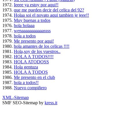
Ieeee ya estoy por aqui!!
que me pueden decir del celica del 92?
Holaa soi el novato aqui tambien je jeee!!
Muy buenas a todos
hola holaaa
wenaaaaaaaaaaassss
hola a todos
Me presento por aqui!
hola amantes de los celicas !!!!
Hola,soy de los vuestros..
HOLA A TODOS!!!!
HOLA ATODOSS
Hola gentuza
HOLA A TODOS
Me presento en el club
hola a todos!!
Nuevo compiñero
XML-Sitemap
SMF SEO-Sitemap by
kress.it