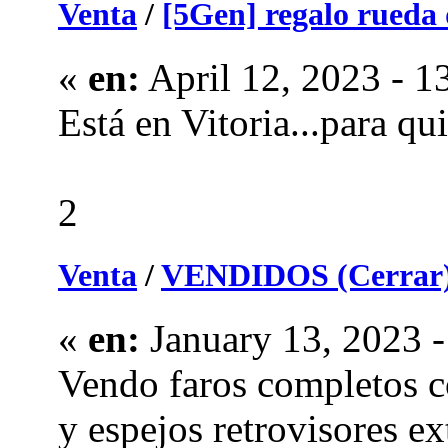
Venta
/
[5Gen] regalo rueda 
«
en:
April 12, 2023 - 1
Está en Vitoria...para qui
2
Venta
/
VENDIDOS (Cerrar
«
en:
January 13, 2023 -
Vendo faros completos c
y espejos retrovisores ex