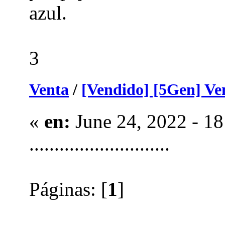
azul.
3
Venta
/
[Vendido] [5Gen] Ve
«
en:
June 24, 2022 - 18
............................
Páginas: [
1
]