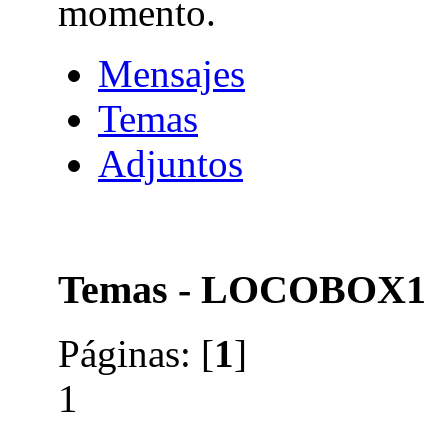
momento.
Mensajes
Temas
Adjuntos
Temas - LOCOBOX1
Páginas: [
1
]
1