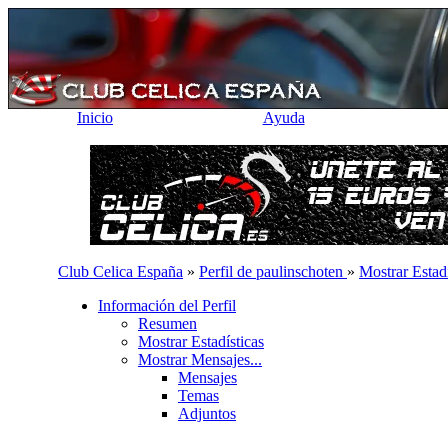
Inicio
Ayuda
Club Celica España
»
Perfil de paulinschoten
»
Mostrar Estadí
Información del Perfil
Resumen
Mostrar Estadísticas
Mostrar Mensajes...
Mensajes
Temas
Adjuntos