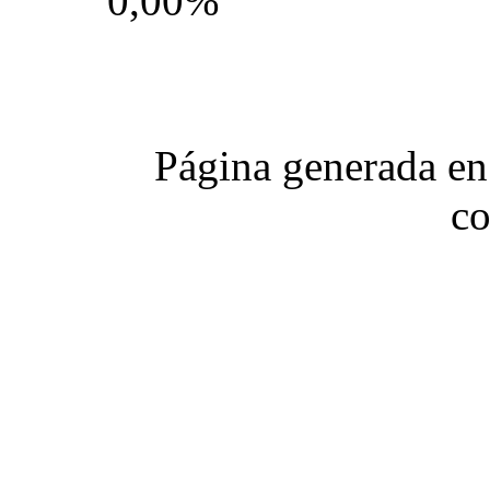
0,00%
Página generada en
co
Club Celica España, foro para los amantes, propietarios y aficionados del Toyo