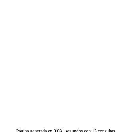
Página generada en 0.031 segundos con 13 consultas.