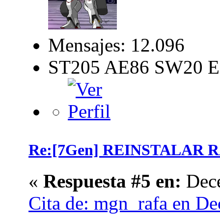
Mensajes: 12.096
ST205 AE86 SW20 E
Re:[7Gen] REINSTALAR 
«
Respuesta #5 en:
Dece
Cita de: mgn_rafa en De