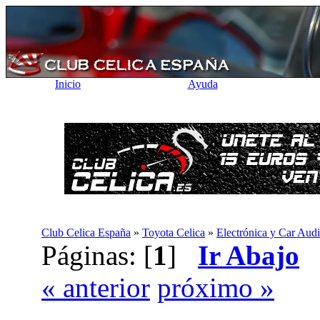
Inicio
Ayuda
Club Celica España
»
Toyota Celica
»
Electrónica y Car Aud
Páginas: [
1
]
Ir Abajo
« anterior
próximo »