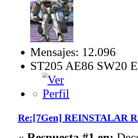
Mensajes: 12.096
ST205 AE86 SW20 E
Re:[7Gen] REINSTALAR 
«
Respuesta #1 en:
Dece