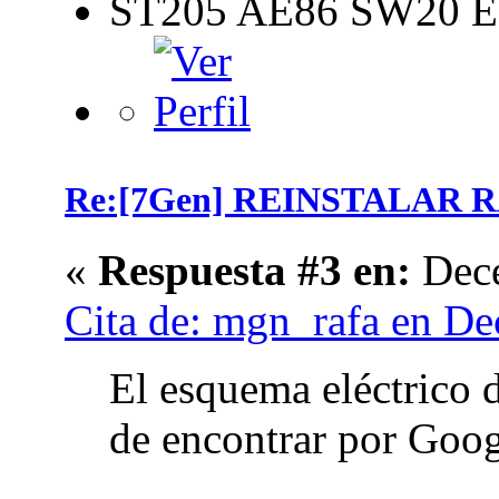
ST205 AE86 SW20 E
Re:[7Gen] REINSTALAR 
«
Respuesta #3 en:
Dece
Cita de: mgn_rafa en De
El esquema eléctrico d
de encontrar por Goog