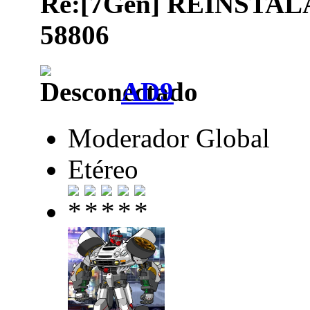
Re:[7Gen] REINSTA
58806
AD9
Moderador Global
Etéreo