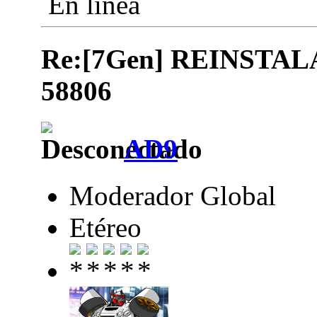
En línea
Re:[7Gen] REINSTA
58806
AD9
Moderador Global
Etéreo