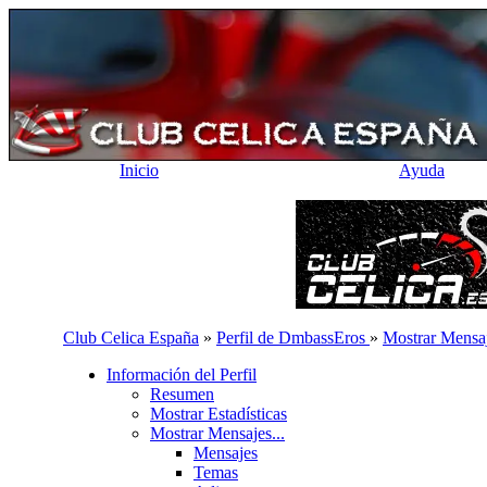
Inicio
Ayuda
Club Celica España
»
Perfil de DmbassEros
»
Mostrar Mensa
Información del Perfil
Resumen
Mostrar Estadísticas
Mostrar Mensajes...
Mensajes
Temas