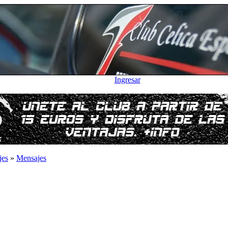
Ingresar
jes
»
Mensajes