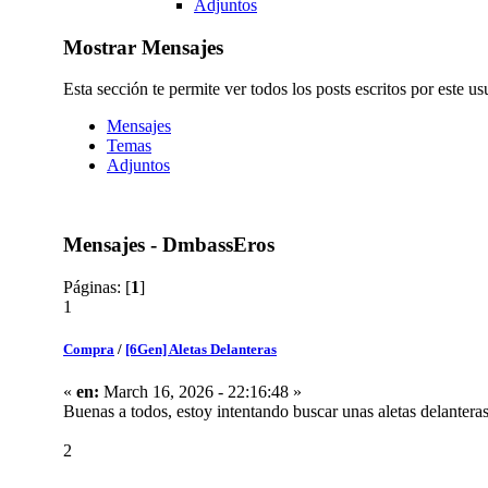
Adjuntos
Mostrar Mensajes
Esta sección te permite ver todos los posts escritos por este u
Mensajes
Temas
Adjuntos
Mensajes - DmbassEros
Páginas: [
1
]
1
Compra
/
[6Gen] Aletas Delanteras
«
en:
March 16, 2026 - 22:16:48 »
Buenas a todos, estoy intentando buscar unas aletas delanteras
2