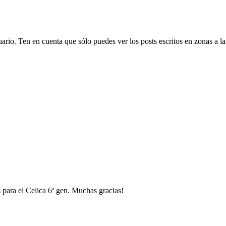
suario. Ten en cuenta que sólo puedes ver los posts escritos en zonas a 
 para el Celica 6ª gen. Muchas gracias!