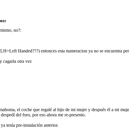
 mismo, no?:
E (LH=Left Handed???) entonces esta numeracion ya no se encuentra pe
y cagarla otra vez
homa, el coche que regalé al hijo de mi mujer y después él a mi mujer
despedí del foro, por eso ahora me re-presento.
a tenía pre-instalación anterior.