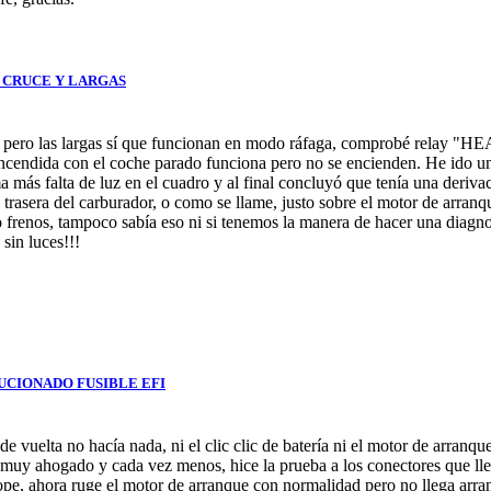
DE CRUCE Y LARGAS
n pero las largas sí que funcionan en modo ráfaga, comprobé relay "HE
 encendida con el coche parado funciona pero no se encienden. He ido 
 más falta de luz en el cuadro y al final concluyó que tenía una derivac
 trasera del carburador, o como se llame, justo sobre el motor de arran
do frenos, tampoco sabía eso ni si tenemos la manera de hacer una diagn
sin luces!!!
- SOLUCIONADO FUSIBLE EFI
e vuelta no hacía nada, ni el clic clic de batería ni el motor de arranq
 muy ahogado y cada vez menos, hice la prueba a los conectores que lle
ope, ahora ruge el motor de arranque con normalidad pero no llega arran