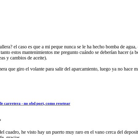
allera? el caso es que a mi peque nunca se le ha hecho bomba de agua, c
r tanto estos mantenimientos me pregunto cuándo se deberían hacer (a b
as y cambios de aceite).
era que giro el volante para salir del aparcamiento, luego ya no hace m
de carretera - no obd port, como resetear
?
el cuadro, he visto hay un puerto muy raro en el vano cerca del deposit
fe, gracias.