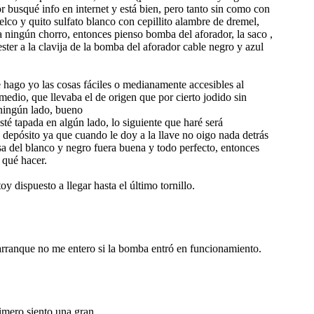
 busqué info en internet y está bien, pero tanto sin como con
lco y quito sulfato blanco con cepillito alambre de dremel,
a ningún chorro, entonces pienso bomba del aforador, la saco ,
ester a la clavija de la bomba del aforador cable negro y azul
 le hago yo las cosas fáciles o medianamente accesibles al
dio, que llevaba el de origen que por cierto jodido sin
 ningún lado, bueno
té tapada en algún lado, lo siguiente que haré será
 depósito ya que cuando le doy a la llave no oigo nada detrás
asa del blanco y negro fuera buena y todo perfecto, entonces
 qué hacer.
 dispuesto a llegar hasta el último tornillo.
e arranque no me entero si la bomba entró en funcionamiento.
ro siento una gran