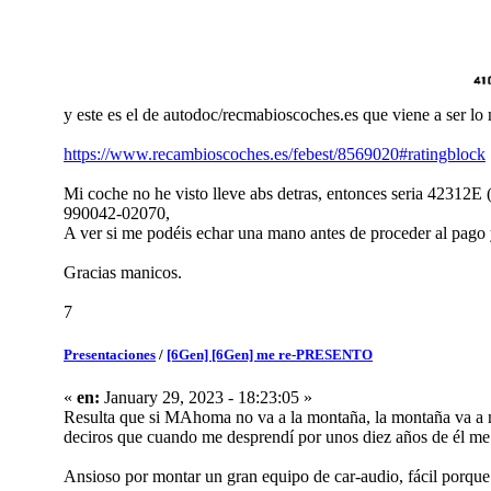
y este es el de autodoc/recmabioscoches.es que viene a ser lo
https://www.recambioscoches.es/febest/8569020#ratingblock
Mi coche no he visto lleve abs detras, entonces seria 42312
990042-02070,
A ver si me podéis echar una mano antes de proceder al pago 
Gracias manicos.
7
Presentaciones
/
[6Gen] [6Gen] me re-PRESENTO
«
en:
January 29, 2023 - 18:23:05 »
Resulta que si MAhoma no va a la montaña, la montaña va a ma
deciros que cuando me desprendí por unos diez años de él me 
Ansioso por montar un gran equipo de car-audio, fácil porque y