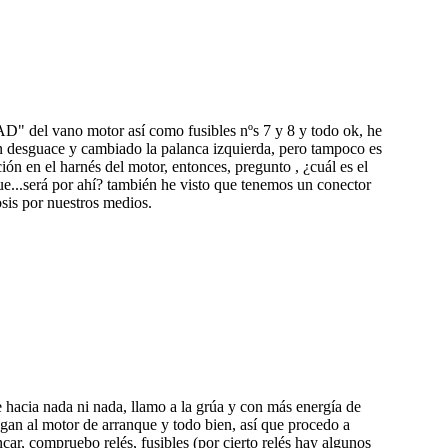
AD" del vano motor así como fusibles nºs 7 y 8 y todo ok, he
un desguace y cambiado la palanca izquierda, pero tampoco es
ión en el harnés del motor, entonces, pregunto , ¿cuál es el
que...será por ahí? también he visto que tenemos un conector
osis por nuestros medios.
ue hacia nada ni nada, llamo a la grúa y con más energía de
gan al motor de arranque y todo bien, así que procedo a
car, compruebo relés, fusibles (por cierto relés hay algunos