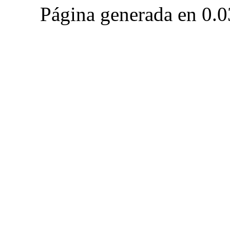
Página generada en 0.0
Club Celica España, foro para los amantes, propietarios y aficionados del Toyo