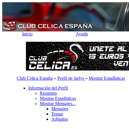
Inicio
Ayuda
Club Celica España
»
Perfil de Jarlys
»
Mostrar Estadísticas
Información del Perfil
Resumen
Mostrar Estadísticas
Mostrar Mensajes...
Mensajes
Temas
Adjuntos