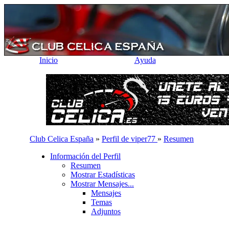
Inicio
Ayuda
Club Celica España
»
Perfil de viper77
»
Resumen
Información del Perfil
Resumen
Mostrar Estadísticas
Mostrar Mensajes...
Mensajes
Temas
Adjuntos