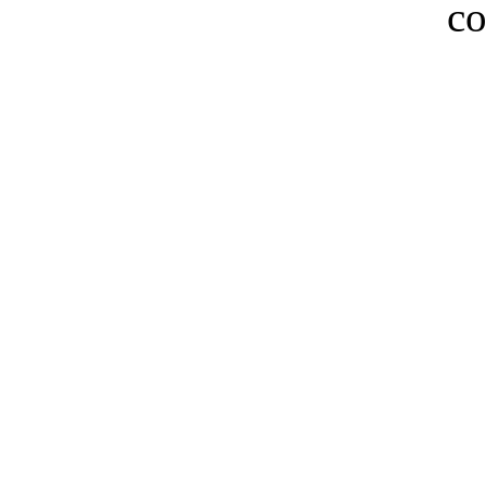
co
Club Celica España, foro para los amantes, propietarios y aficionados del Toyo