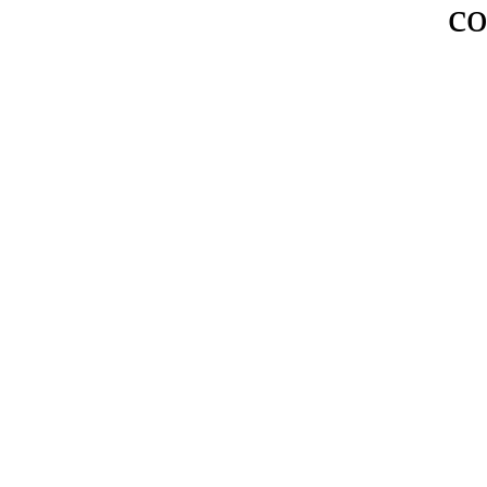
co
Club Celica España, foro para los amantes, propietarios y aficionados del Toyo