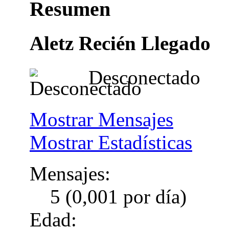
Resumen
Aletz
Recién Llegado
Desconectado
Mostrar Mensajes
Mostrar Estadísticas
Mensajes:
5 (0,001 por día)
Edad: