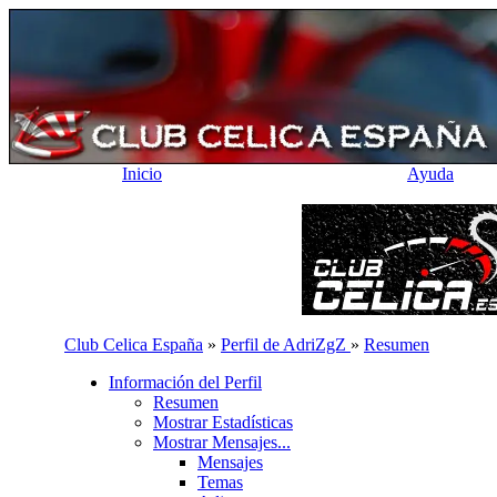
Inicio
Ayuda
Club Celica España
»
Perfil de AdriZgZ
»
Resumen
Información del Perfil
Resumen
Mostrar Estadísticas
Mostrar Mensajes...
Mensajes
Temas