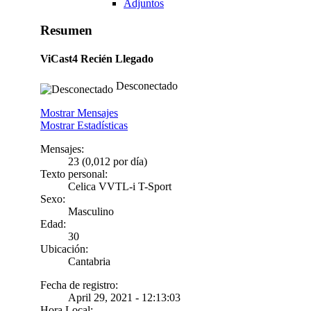
Adjuntos
Resumen
ViCast4
Recién Llegado
Desconectado
Mostrar Mensajes
Mostrar Estadísticas
Mensajes:
23 (0,012 por día)
Texto personal:
Celica VVTL-i T-Sport
Sexo:
Masculino
Edad:
30
Ubicación:
Cantabria
Fecha de registro:
April 29, 2021 - 12:13:03
Hora Local: