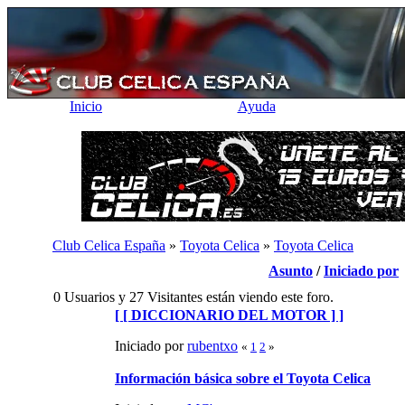
Inicio
Ayuda
Club Celica España
»
Toyota Celica
»
Toyota Celica
Asunto
/
Iniciado por
0 Usuarios y 27 Visitantes están viendo este foro.
[ [ DICCIONARIO DEL MOTOR ] ]
Iniciado por
rubentxo
«
1
2
»
Información básica sobre el Toyota Celica