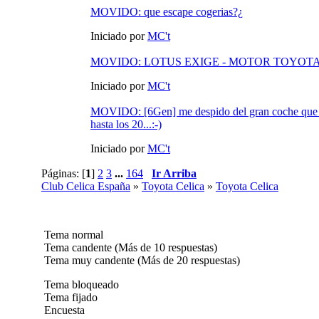
MOVIDO: que escape cogerias?¿
Iniciado por
MC't
MOVIDO: LOTUS EXIGE - MOTOR TOYOT
Iniciado por
MC't
MOVIDO: [6Gen] me despido del gran coche que h
hasta los 20...:-)
Iniciado por
MC't
Páginas: [
1
]
2
3
...
164
Ir Arriba
Club Celica España
»
Toyota Celica
»
Toyota Celica
Tema normal
Tema candente (Más de 10 respuestas)
Tema muy candente (Más de 20 respuestas)
Tema bloqueado
Tema fijado
Encuesta