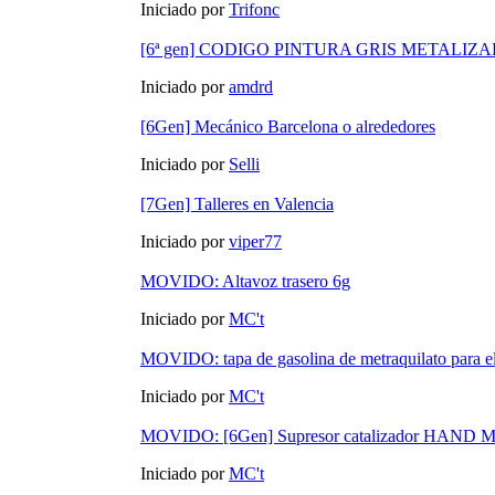
Iniciado por
Trifonc
[6ª gen] CODIGO PINTURA GRIS METALIZ
Iniciado por
amdrd
[6Gen] Mecánico Barcelona o alrededores
Iniciado por
Selli
[7Gen] Talleres en Valencia
Iniciado por
viper77
MOVIDO: Altavoz trasero 6g
Iniciado por
MC't
MOVIDO: tapa de gasolina de metraquilato para e
Iniciado por
MC't
MOVIDO: [6Gen] Supresor catalizador HAND
Iniciado por
MC't