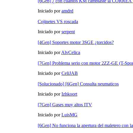
[6Gen] ¿ con cuantos KM cambiaste la CORR
Iniciado por
amdrd
Cojinetes VS roscada
Iniciado por
serpent
[4Gen] Soportes motor 3SGE ¿torcidos?
Iniciado por
AlvCelica
[7Gen] Problema serio con motor 2ZZ-GE (T-Spo
Iniciado por
CeliJAB
[Solucionado] [6Gen] Consulta neumaticos
Iniciado por
Izhkoort
[7Gen] Gases muy altos ITV
Iniciado por
LuisMG
[6Gen] No funciona la apertura del maletero con la