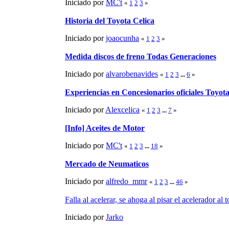
Iniciado por
MC't
«
1
2
3
»
Historia del Toyota Celica
Iniciado por
joaocunha
«
1
2
3
»
Medida discos de freno Todas Generaciones
Iniciado por
alvarobenavides
«
1
2
3
...
6
»
Experiencias en Concesionarios oficiales Toyot
Iniciado por
Alexcelica
«
1
2
3
...
7
»
[Info] Aceites de Motor
Iniciado por
MC't
«
1
2
3
...
18
»
Mercado de Neumaticos
Iniciado por
alfredo_mmr
«
1
2
3
...
46
»
Falla al acelerar, se ahoga al pisar el acelerador al 
Iniciado por
Jarko