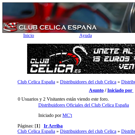
Inicio
Ayuda
Club Celica España
»
Distribuidores del club Celica
»
Distrib
Asunto
/
Iniciado por
0 Usuarios y 2 Visitantes están viendo este foro.
Distribuidores Oficiales del Club Celica España
Iniciado por
MC't
Páginas: [
1
]
Ir Arriba
Club Celica España
»
Distribuidores del club Celica
»
Distrib