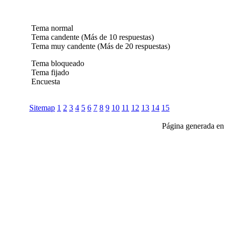
Tema normal
Tema candente (Más de 10 respuestas)
Tema muy candente (Más de 20 respuestas)
Tema bloqueado
Tema fijado
Encuesta
Sitemap
1
2
3
4
5
6
7
8
9
10
11
12
13
14
15
Página generada en 
Club Celica España, foro para los amantes, propietarios y aficionados del Toyo