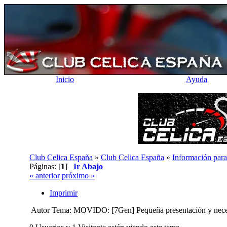
Inicio
Ayuda
Club Celica España
»
Club Celica España
»
Información para
Páginas: [
1
]
Ir Abajo
« anterior
próximo »
Imprimir
Autor
Tema: MOVIDO: [7Gen] Pequeña presentación y neces