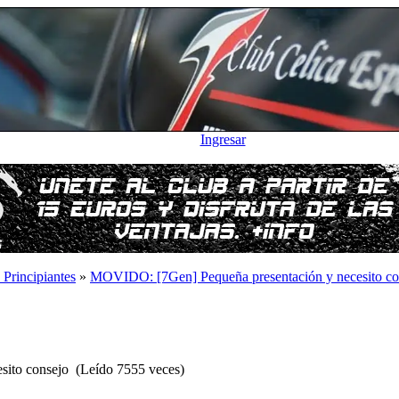
Ingresar
 Principiantes
»
MOVIDO: [7Gen] Pequeña presentación y necesito co
ito consejo (Leído 7555 veces)