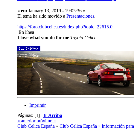
«
en:
January 13, 2019 - 19:05:36 »
El tema ha sido movido a
Presentaciones
.
https://foro.clubcelica.es/index.php?topic=22615.0
En línea
I love what you do for me
Toyota Celica
Imprimir
Páginas: [
1
]
Ir Arriba
« anterior
próximo »
Club Celica España
»
Club Celica España
»
Información para