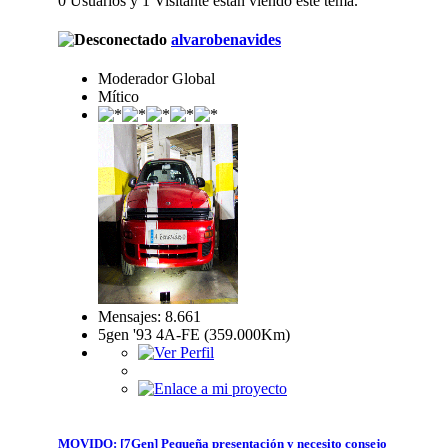
0 Usuarios y 1 Visitante están viendo este tema.
alvarobenavides
Moderador Global
Mítico
Mensajes: 8.661
5gen '93 4A-FE (359.000Km)
MOVIDO: [7Gen] Pequeña presentación y necesito consejo