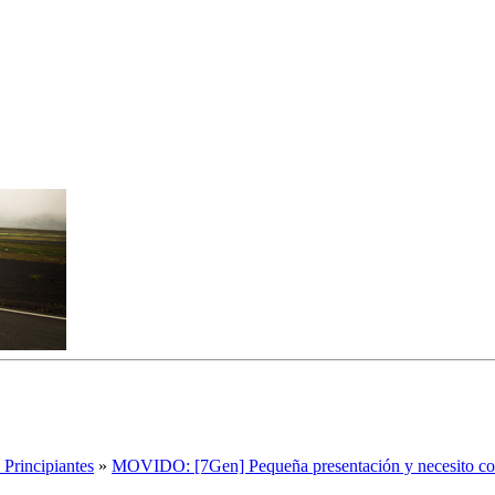
 Principiantes
»
MOVIDO: [7Gen] Pequeña presentación y necesito co