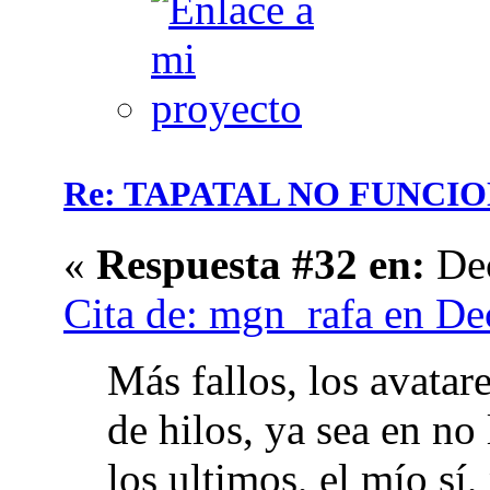
Re: TAPATAL NO FUNCI
«
Respuesta #32 en:
Dec
Cita de: mgn_rafa en De
Más fallos, los avatar
de hilos, ya sea en no 
los ultimos, el mío sí,