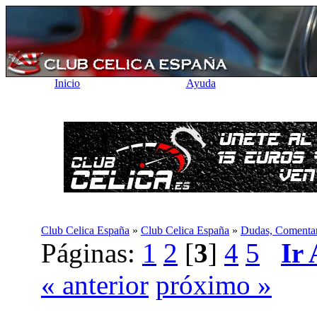
Inicio
Ayuda
Club Celica España
»
Club Celica España
»
Dudas, Comentari
Páginas:
1
2
[
3
]
4
5
Ir
« anterior
próximo »