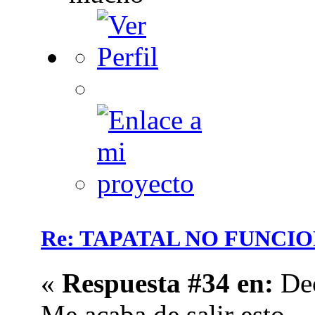
Re: TAPATAL NO FUNCI
«
Respuesta #34 en:
Dec
Me acaba de salir esto.