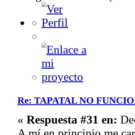
Re: TAPATAL NO FUNCI
«
Respuesta #31 en:
Dec
A mí en principio me car