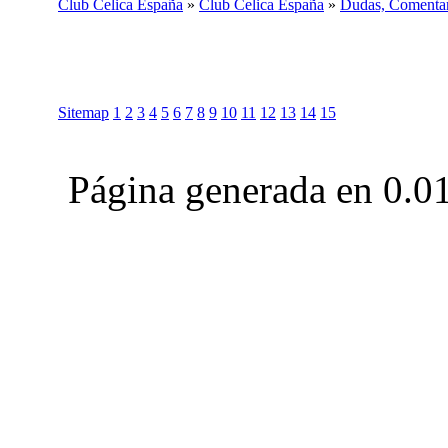
Club Celica España
»
Club Celica España
»
Dudas, Comentari
Sitemap
1
2
3
4
5
6
7
8
9
10
11
12
13
14
15
Página generada en 0.0
Club Celica España, foro para los amantes, propietarios y aficionados del Toyo