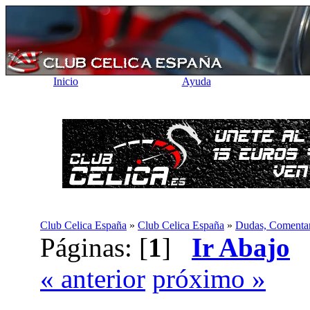
Inicio
Ayuda
Club Celica España
»
Club Celica España
»
Dudas, Comentari
Páginas: [
1
]
Ir Abajo
« anterior
próximo »