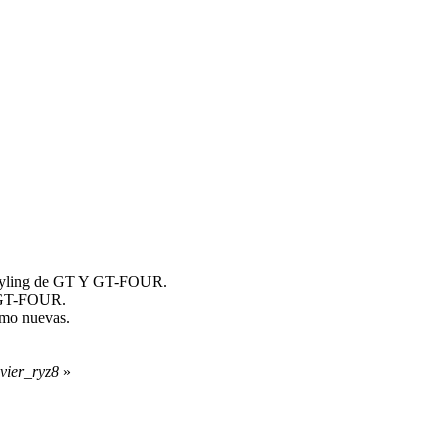
estyling de GT Y GT-FOUR.
Y GT-FOUR.
omo nuevas.
vier_ryz8
»