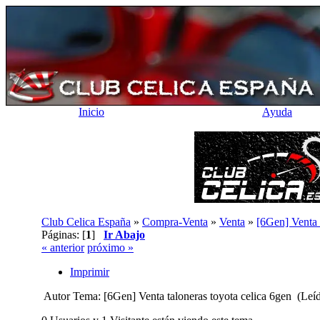
Inicio
Ayuda
Club Celica España
»
Compra-Venta
»
Venta
»
[6Gen] Venta 
Páginas: [
1
]
Ir Abajo
« anterior
próximo »
Imprimir
Autor
Tema: [6Gen] Venta taloneras toyota celica 6gen (Leí