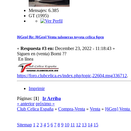
Mensajes: 6.385
GT (1995)
[6Gen] Re: [6Gen] Venta taloneras toyota celica 6gen
«
Respuesta #3 en:
December 23, 2022 - 11:18:43 »
Siguen en (venta) Borni ??
En línea
https://foro.clubcelica.es/index.php/topic,22604.msg336712
.
Imprimir
Páginas: [
1
]
Ir Arriba
« anterior
próximo »
Club Celica España
»
Compra-Venta
»
Venta
»
[6Gen] Venta 
Sitemap
1
2
3
4
5
6
7
8
9
10
11
12
13
14
15