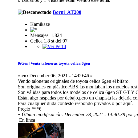
0 Usuarios y 1 Visitante están viendo este tema.
Borni_AT200
Kamikaze
Mensajes: 1.824
Celica 1.8 st del 97
[6Gen] Venta taloneras toyota celica 6gen
«
en:
December 06, 2021 - 14:09:46 »
Vendo taloneras originales de toyota celica 6gen el bifaro.
Son originales en plástico ABS,las montaban los modelos r
Son válidas para todos los modelos de celica 6gen ST-GT 
Están algo raspadas por debajo,pero un chapista las dejaría c
Para cualquier duda contesto respondo privados o por aquí.
Precio ***€
«
Última modificación: December 28, 2021 - 14:40:38 por ja
En línea