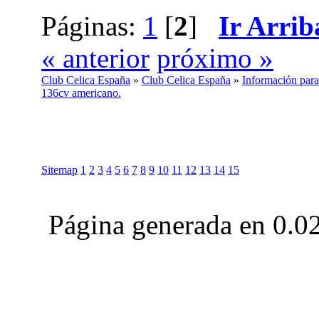
Páginas:
1
[
2
]
Ir Arrib
« anterior
próximo »
Club Celica España
»
Club Celica España
»
Información para
136cv americano.
Sitemap
1
2
3
4
5
6
7
8
9
10
11
12
13
14
15
Página generada en 0.0
Club Celica España, foro para los amantes, propietarios y aficionados del Toyo