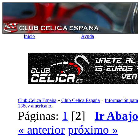
Inicio
Ayuda
Club Celica España
»
Club Celica España
»
Información para
136cv americano.
Páginas:
1
[
2
]
Ir Abaj
« anterior
próximo »