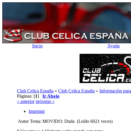
Inicio
Ayuda
Club Celica España
»
Club Celica España
»
Información para
Páginas: [
1
]
Ir Abajo
« anterior
próximo »
Imprimir
Autor
Tema: MOVIDO: Duda (Leído 6021 veces)