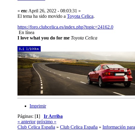
«
en:
April 26, 2022 - 08:03:31 »
El tema ha sido movido a
Toyota Celica
.
https://foro.clubcelica.es/index.php?topic=24162.0
En línea
I love what you do for me
Toyota Celica
Imprimir
Páginas: [
1
]
Ir Arriba
« anterior
próximo »
Club Celica España
»
Club Celica España
»
Información para