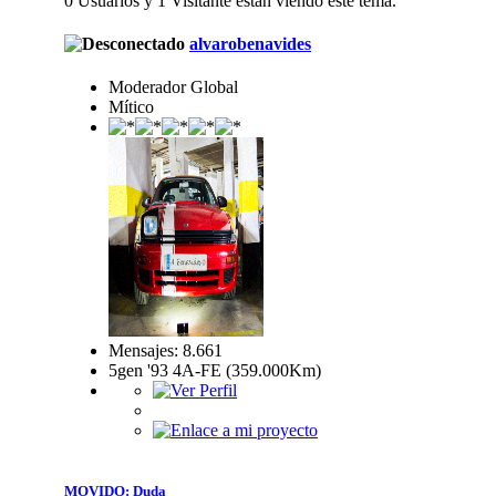
0 Usuarios y 1 Visitante están viendo este tema.
alvarobenavides
Moderador Global
Mítico
Mensajes: 8.661
5gen '93 4A-FE (359.000Km)
MOVIDO: Duda