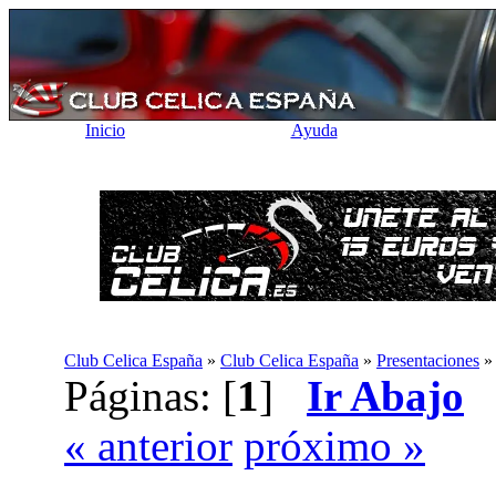
Inicio
Ayuda
Club Celica España
»
Club Celica España
»
Presentaciones
Páginas: [
1
]
Ir Abajo
« anterior
próximo »