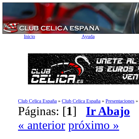
Inicio
Ayuda
Club Celica España
»
Club Celica España
»
Presentaciones
Páginas: [
1
]
Ir Abajo
« anterior
próximo »