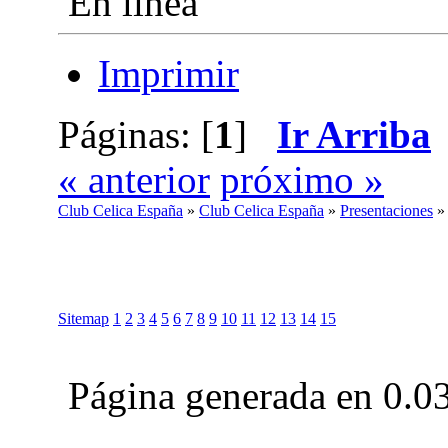
En línea
Imprimir
Páginas: [
1
]
Ir Arriba
« anterior
próximo »
Club Celica España
»
Club Celica España
»
Presentaciones
Sitemap
1
2
3
4
5
6
7
8
9
10
11
12
13
14
15
Página generada en 0.0
Club Celica España, foro para los amantes, propietarios y aficionados del Toyo