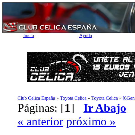
Inicio
Ayuda
Club Celica España
»
Toyota Celica
»
Toyota Celica
»
[6Gen
Páginas: [
1
]
Ir Abajo
« anterior
próximo »