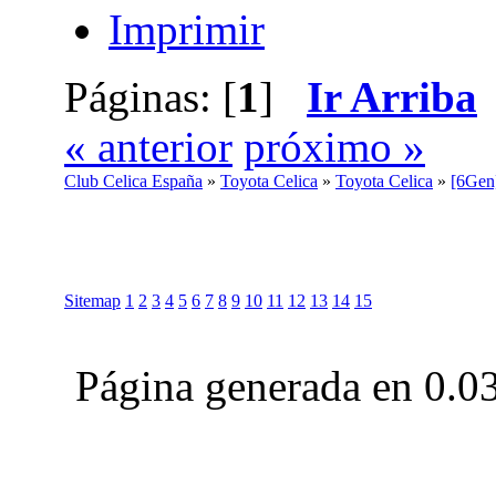
Imprimir
Páginas: [
1
]
Ir Arriba
« anterior
próximo »
Club Celica España
»
Toyota Celica
»
Toyota Celica
»
[6Gen
Sitemap
1
2
3
4
5
6
7
8
9
10
11
12
13
14
15
Página generada en 0.0
Club Celica España, foro para los amantes, propietarios y aficionados del Toyo