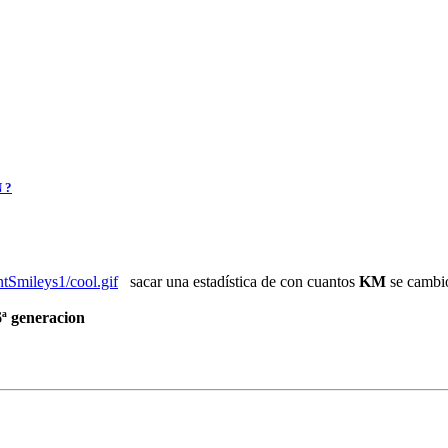
 ?
ntSmileys1/cool.gif
sacar una estadística de con cuantos
KM
se cambi
6ª generacion