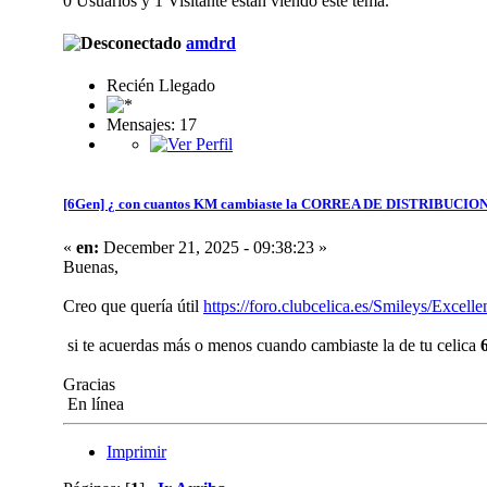
0 Usuarios y 1 Visitante están viendo este tema.
amdrd
Recién Llegado
Mensajes: 17
[6Gen] ¿ con cuantos KM cambiaste la CORREA DE DISTRIBUCION
«
en:
December 21, 2025 - 09:38:23 »
Buenas,
Creo que quería útil
https://foro.clubcelica.es/Smileys/Excelle
si te acuerdas más o menos cuando cambiaste la de tu celica
Gracias
En línea
Imprimir