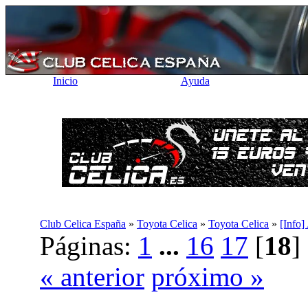
Inicio
Ayuda
Club Celica España
»
Toyota Celica
»
Toyota Celica
»
[Info]
Páginas:
1
...
16
17
[
18
« anterior
próximo »