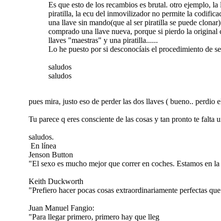
Es que esto de los recambios es brutal. otro ejemplo, la 
piratilla, la ecu del inmovilizador no permite la codifi
una llave sin mando(que al ser piratilla se puede clon
comprado una llave nueva, porque si pierdo la original
llaves "maestras" y una piratilla......
Lo he puesto por si desconocíais el procedimiento de seg
saludos
saludos
pues mira, justo eso de perder las dos llaves ( bueno.. perdio e
Tu parece q eres consciente de las cosas y tan pronto te falta u
saludos.
En línea
Jenson Button
"El sexo es mucho mejor que correr en coches. Estamos en la T
Keith Duckworth
"Prefiero hacer pocas cosas extraordinariamente perfectas qu
Juan Manuel Fangio:
"Para llegar primero, primero hay que lleg