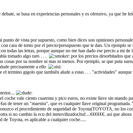
ebate, se basa en experiencias personales y es ofensivo, ya que he leído in
mi punto de vista por supuesto, como bien dices son opiniones personal
alir con cara de tonto por el precio/presupuesto que te dan. Un ejemplo 
go con todas las letras, porque aunque no me han dado ese precio a mi de
bía tomado algo raro . . .
por los precios desorbitados que
 las cosas por su nombre ni mas ni menos. Por ejemplo, se que puta sue
 alude precisamente a ello
e el termino gigolo que también alude a estas . . . "actividades" aunq
erior....
el coche vale ciento cuarenta y pico euros, no existe llave sin mando para
 Has de tener un "maestra", que es cualquier llave original programada
omo conozco el procedimiento de seguridad de Toyota(TOYOTA, no los co
a si no cambio la ecu del inmovilizador,buf....€€€€€€. asi que ahora ten
 de Toyota, es aplicable a cualquier coche.....