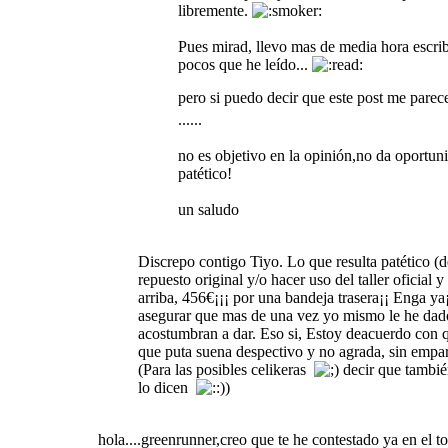
libremente.
Pues mirad, llevo mas de media hora escrib
pocos que he leído...
pero si puedo decir que este post me pare
......
no es objetivo en la opinión,no da oportunid
patético!
un saludo
Discrepo contigo Tiyo. Lo que resulta patético (
repuesto original y/o hacer uso del taller oficia
arriba, 456€¡¡¡ por una bandeja trasera¡¡ Enga ya¡
asegurar que mas de una vez yo mismo le he dado 
acostumbran a dar. Eso si, Estoy deacuerdo con q
que puta suena despectivo y no agrada, sin empa
(Para las posibles celikeras
decir que también
lo dicen
)
hola....greenrunner,creo que te he contestado ya en el to