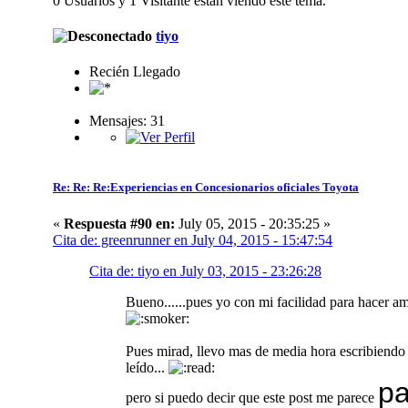
0 Usuarios y 1 Visitante están viendo este tema.
tiyo
Recién Llegado
Mensajes: 31
Re: Re: Re:Experiencias en Concesionarios oficiales Toyota
«
Respuesta #90 en:
July 05, 2015 - 20:35:25 »
Cita de: greenrunner en July 04, 2015 - 15:47:54
Cita de: tiyo en July 03, 2015 - 23:26:28
Bueno......pues yo con mi facilidad para hacer a
Pues mirad, llevo mas de media hora escribiendo 
leído...
pa
pero si puedo decir que este post me parece