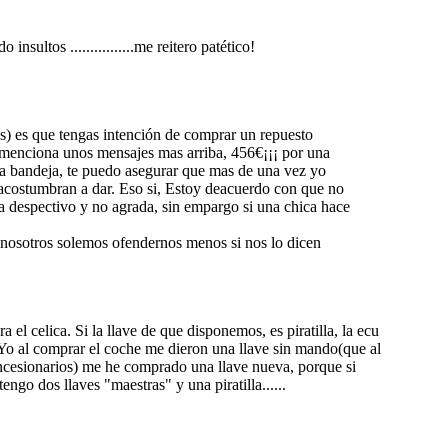
sultos ................me reitero patético!
es) es que tengas intención de comprar un repuesto
se menciona unos mensajes mas arriba, 456€¡¡¡ por una
 la bandeja, te puedo asegurar que mas de una vez yo
 acostumbran a dar. Eso si, Estoy deacuerdo con que no
na despectivo y no agrada, sin empargo si una chica hace
ue nosotros solemos ofendernos menos si nos lo dicen
 el celica. Si la llave de que disponemos, es piratilla, la ecu
. Yo al comprar el coche me dieron una llave sin mando(que al
ncesionarios) me he comprado una llave nueva, porque si
go dos llaves "maestras" y una piratilla......