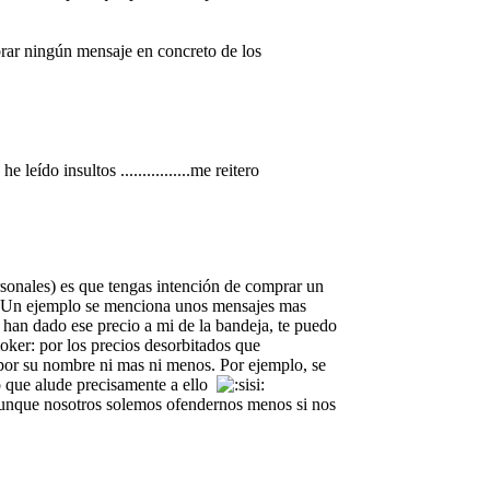
brar ningún mensaje en concreto de los
eído insultos ................me reitero
rsonales) es que tengas intención de comprar un
dan. Un ejemplo se menciona unos mensajes mas
e han dado ese precio a mi de la bandeja, te puedo
por los precios desorbitados que
 por su nombre ni mas ni menos. Por ejemplo, se
o que alude precisamente a ello
" aunque nosotros solemos ofendernos menos si nos