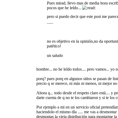
Pues mirad, llevo mas de media hora escrib
pocos que he leído...
pero si puedo decir que este post me pare
......
no es objetivo en la opinión,no da oportunid
patético!
un saludo
hombre... no he leído todos.... pero vamos... yo no 
porq? pues porq en algunos sitios se pasan de lis
precio q se merece, ni más ni menos, ni mejor no
Ahora q... todo desde el respeto claro está.... y pr
darte cuenta de q no te los cambiaron y si te los 
Por ejemplo a mi en un servicio oficial pretendí
haciendolo el mismo día ..... me vas a desmontar 
desmontas la vieja distribución para montarme la n