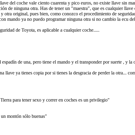
llave del coche vale ciento cuarenta y pico euros, no existe llave sin ma
cación de ninguna otra. Has de tener un "maestra", que es cualquier lla
ar) y otra original, pues bien, como conozco el procedimiento de segu
 con mando ya no puedo programar ninguna otra si no cambio la ecu del
uridad de Toyota, es aplicable a cualquier coche.....
l espadín de una, pero tiene el mando y el transponder por suerte , y la o
na llave ya tienes copia por si tienes la desgracia de perder la otra... c
ierra para tener sexo y correr en coches es un privilegio"
e un montón sólo buenas"