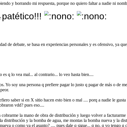
iendo y borrando mi respuesta, porque no quiero faltar a nadie ni nom
patético!!!
ce
ad de debate, se basa en experiencias personales y es ofensivo, ya que he l
es q lo vea mal... al contrario... lo veo hasta bien....
tos. Yo soy una persona q prefiere pagar lo justo q pagar de más o de me
 peor.
efiero saber si en X sitio hacen esto bien o mal .... porq a nadie le gusta 
cobraron vdd? pues eso....
an cobrarme la mano de obra de distribución y luego volver a facturar
la distribución y la bomba de agua, me montas la bomba nueva y la distr
ueva o como va el asunto? .... pues dale q sigue... q no, q yo tengo q c