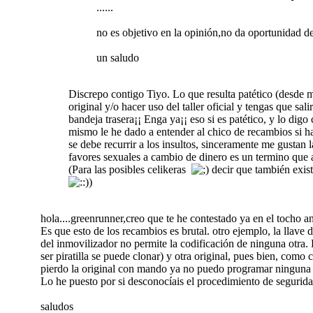
......
no es objetivo en la opinión,no da oportunidad de d
un saludo
Discrepo contigo Tiyo. Lo que resulta patético (desde 
original y/o hacer uso del taller oficial y tengas que s
bandeja trasera¡¡ Enga ya¡¡ eso si es patético, y lo di
mismo le he dado a entender al chico de recambios si ha
se debe recurrir a los insultos, sinceramente me gustan
favores sexuales a cambio de dinero es un termino que
(Para las posibles celikeras
decir que también exist
)
hola....greenrunner,creo que te he contestado ya en el tocho ant
Es que esto de los recambios es brutal. otro ejemplo, la llave d
del inmovilizador no permite la codificación de ninguna otra.
ser piratilla se puede clonar) y otra original, pues bien, c
pierdo la original con mando ya no puedo programar ninguna otr
Lo he puesto por si desconocíais el procedimiento de seguridad
saludos