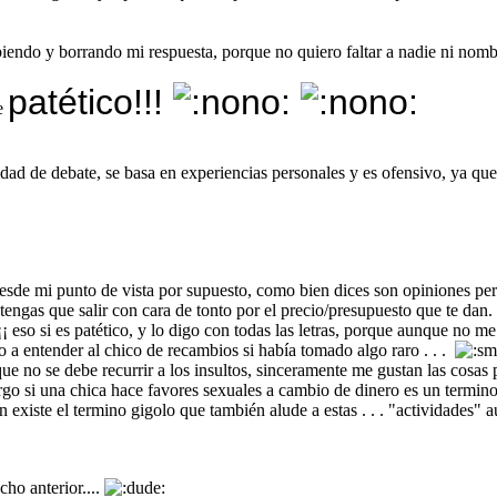
iendo y borrando mi respuesta, porque no quiero faltar a nadie ni nom
patético!!!
ce
ad de debate, se basa en experiencias personales y es ofensivo, ya que he l
desde mi punto de vista por supuesto, como bien dices son opiniones pe
l y tengas que salir con cara de tonto por el precio/presupuesto que te 
¡ eso si es patético, y lo digo con todas las letras, porque aunque no m
a entender al chico de recambios si había tomado algo raro . . .
ue no se debe recurrir a los insultos, sinceramente me gustan las cosas
rgo si una chica hace favores sexuales a cambio de dinero es un termin
 existe el termino gigolo que también alude a estas . . . "actividades
cho anterior....