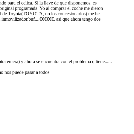
ndo para el celica. Si la llave de que disponemos, es
ve original programada. Yo al comprar el coche me dieron
ridad de Toyota(TOYOTA, no los concesionarios) me he
 inmovilizador,buf....€€€€€€. asi que ahora tengo dos
tra entera) y ahora se encuentra con el problema q tiene......
omo nos puede pasar a todos.