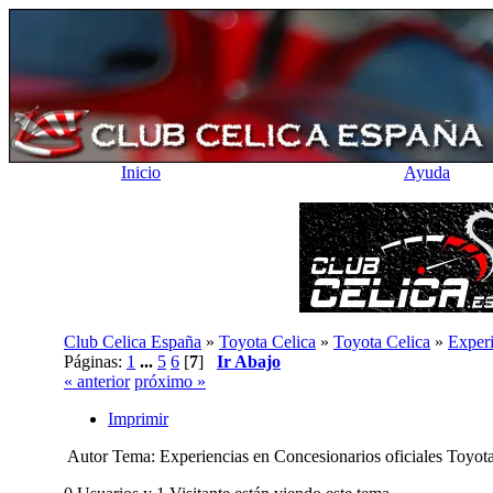
Inicio
Ayuda
Club Celica España
»
Toyota Celica
»
Toyota Celica
»
Experi
Páginas:
1
...
5
6
[
7
]
Ir Abajo
« anterior
próximo »
Imprimir
Autor
Tema: Experiencias en Concesionarios oficiales Toyo