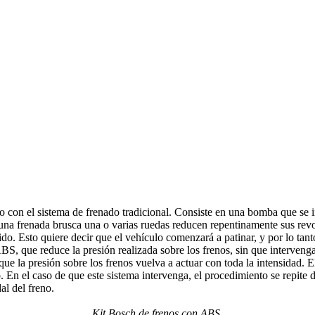
con el sistema de frenado tradicional. Consiste en una bomba que se inc
 una frenada brusca una o varias ruedas reducen repentinamente sus revol
o. Esto quiere decir que el vehículo comenzará a patinar, y por lo tanto,
 ABS, que reduce la presión realizada sobre los frenos, sin que interven
que la presión sobre los frenos vuelva a actuar con toda la intensidad. 
no. En el caso de que este sistema intervenga, el procedimiento se repit
al del freno.
Kit Bosch de frenos con ABS.