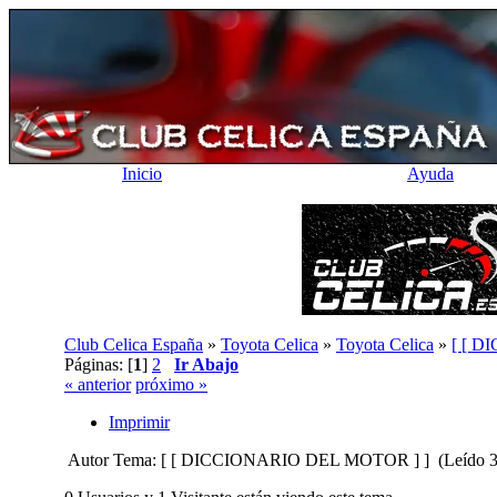
Inicio
Ayuda
Club Celica España
»
Toyota Celica
»
Toyota Celica
»
[ [ 
Páginas: [
1
]
2
Ir Abajo
« anterior
próximo »
Imprimir
Autor
Tema: [ [ DICCIONARIO DEL MOTOR ] ] (Leído 30