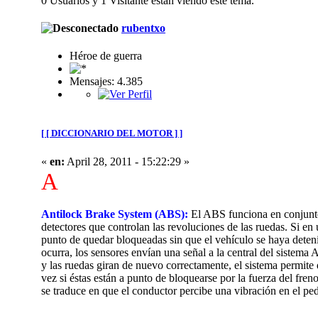
0 Usuarios y 1 Visitante están viendo este tema.
rubentxo
Héroe de guerra
Mensajes: 4.385
[ [ DICCIONARIO DEL MOTOR ] ]
«
en:
April 28, 2011 - 15:22:29 »
A
Antilock Brake System (ABS):
El ABS funciona en conjunto 
detectores que controlan las revoluciones de las ruedas. Si en
punto de quedar bloqueadas sin que el vehículo se haya detenid
ocurra, los sensores envían una señal a la central del sistema
y las ruedas giran de nuevo correctamente, el sistema permite 
vez si éstas están a punto de bloquearse por la fuerza del fre
se traduce en que el conductor percibe una vibración en el ped