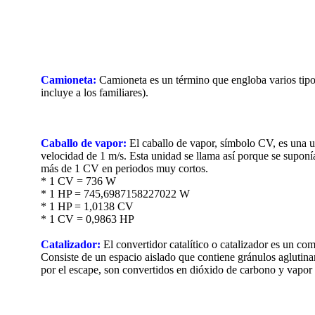
Camioneta:
Camioneta es un término que engloba varios tipo
incluye a los familiares).
Caballo de vapor:
El caballo de vapor, símbolo CV, es una un
velocidad de 1 m/s. Esta unidad se llama así porque se suponía
más de 1 CV en periodos muy cortos.
* 1 CV = 736 W
* 1 HP = 745,6987158227022 W
* 1 HP = 1,0138 CV
* 1 CV = 0,9863 HP
Catalizador:
El convertidor catalítico o catalizador es un co
Consiste de un espacio aislado que contiene gránulos aglutinan
por el escape, son convertidos en dióxido de carbono y vapor