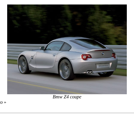
Bmw Z4 coupe
xo
»