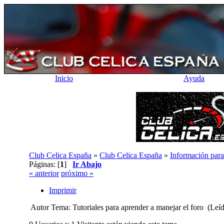
Inicio
Ayuda
Club Celica España
»
Club Celica España
»
Información para
Páginas: [
1
]
Ir Abajo
« anterior
próximo »
Imprimir
Autor
Tema: Tutoriales para aprender a manejar el foro (Leí