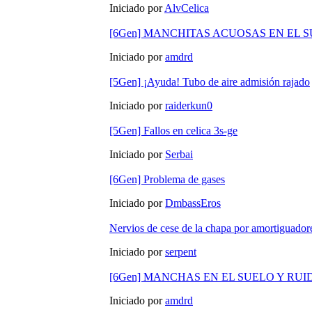
Iniciado por
AlvCelica
[6Gen] MANCHITAS ACUOSAS EN EL S
Iniciado por
amdrd
[5Gen] ¡Ayuda! Tubo de aire admisión rajado
Iniciado por
raiderkun0
[5Gen] Fallos en celica 3s-ge
Iniciado por
Serbai
[6Gen] Problema de gases
Iniciado por
DmbassEros
Nervios de cese de la chapa por amortiguador
Iniciado por
serpent
[6Gen] MANCHAS EN EL SUELO Y RU
Iniciado por
amdrd