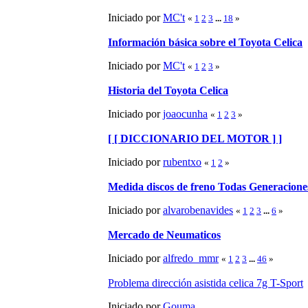
Iniciado por
MC't
«
1
2
3
...
18
»
Información básica sobre el Toyota Celica
Iniciado por
MC't
«
1
2
3
»
Historia del Toyota Celica
Iniciado por
joaocunha
«
1
2
3
»
[ [ DICCIONARIO DEL MOTOR ] ]
Iniciado por
rubentxo
«
1
2
»
Medida discos de freno Todas Generacione
Iniciado por
alvarobenavides
«
1
2
3
...
6
»
Mercado de Neumaticos
Iniciado por
alfredo_mmr
«
1
2
3
...
46
»
Problema dirección asistida celica 7g T-Sport
Iniciado por
Gouma