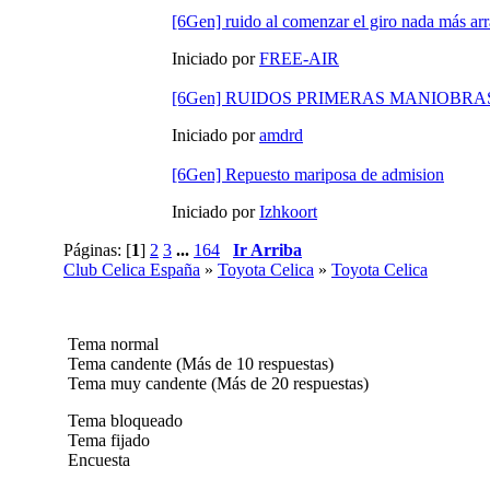
[6Gen] ruido al comenzar el giro nada más ar
Iniciado por
FREE-AIR
[6Gen] RUIDOS PRIMERAS MANIOBRA
Iniciado por
amdrd
[6Gen] Repuesto mariposa de admision
Iniciado por
Izhkoort
Páginas: [
1
]
2
3
...
164
Ir Arriba
Club Celica España
»
Toyota Celica
»
Toyota Celica
Tema normal
Tema candente (Más de 10 respuestas)
Tema muy candente (Más de 20 respuestas)
Tema bloqueado
Tema fijado
Encuesta