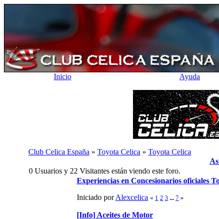
Inicio
Ayuda
Club Celica España
»
Toyota Celica
»
Toyota Celica
As
0 Usuarios y 22 Visitantes están viendo este foro.
Experiencias en Concesionarios oficiales T
Iniciado por
Alexcelica
«
1
2
3
...
7
»
[Info] Aceites de Motor