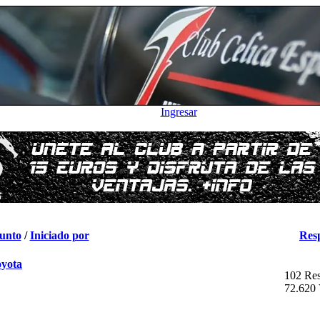
Ingresar
unto
/
Iniciado por
Res
oyota
102 Res
72.620 