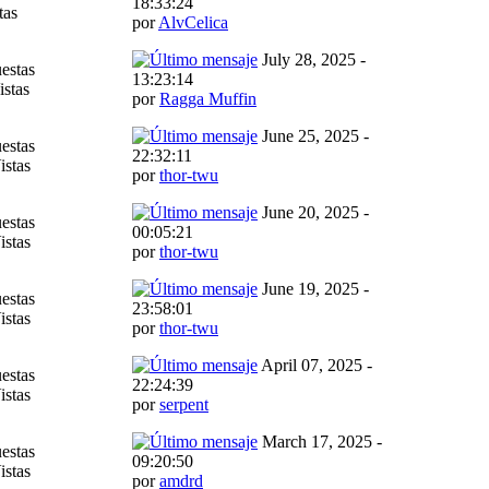
18:33:24
tas
por
AlvCelica
July 28, 2025 -
estas
13:23:14
istas
por
Ragga Muffin
June 25, 2025 -
estas
22:32:11
istas
por
thor-twu
June 20, 2025 -
estas
00:05:21
istas
por
thor-twu
June 19, 2025 -
estas
23:58:01
istas
por
thor-twu
April 07, 2025 -
estas
22:24:39
istas
por
serpent
March 17, 2025 -
estas
09:20:50
istas
por
amdrd