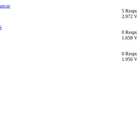
rancar
5 Respu
2.972 V
S
0 Respu
1.658 V
0 Respu
1.956 V