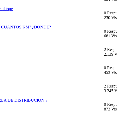
r al tope
0 Respu
230 Vis
A CUANTOS KM? ¿DONDE?
0 Respu
681 Vis
2 Respu
2.139 V
0 Respu
453 Vis
2 Respu
3.245 V
CORREA DE DISTRIBUCION ?
0 Respu
873 Vis