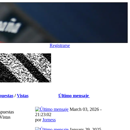
Registrarse
puestas
/
Vistas
Último mensaje
March 03, 2026 -
puestas
21:23:02
Vistas
por
Jorness
January 29, 2025 -