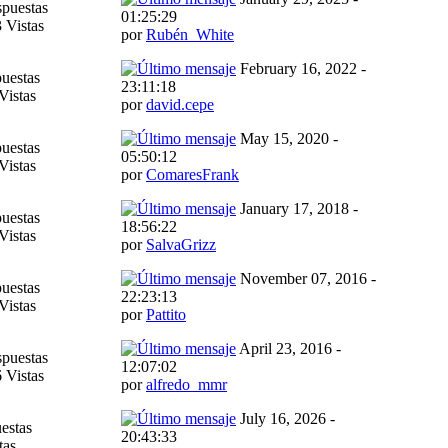
puestas
01:25:29
 Vistas
por
Rubén_White
February 16, 2022 -
uestas
23:11:18
Vistas
por
david.cepe
May 15, 2020 -
uestas
05:50:12
Vistas
por
ComaresFrank
January 17, 2018 -
uestas
18:56:22
Vistas
por
SalvaGrizz
November 07, 2016 -
uestas
22:23:13
Vistas
por
Pattito
April 23, 2016 -
puestas
12:07:02
 Vistas
por
alfredo_mmr
July 16, 2026 -
estas
20:43:33
tas