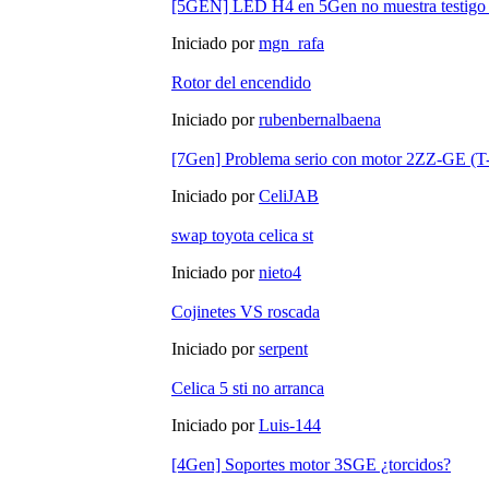
[5GEN] LED H4 en 5Gen no muestra testigo 
Iniciado por
mgn_rafa
Rotor del encendido
Iniciado por
rubenbernalbaena
[7Gen] Problema serio con motor 2ZZ-GE (T
Iniciado por
CeliJAB
swap toyota celica st
Iniciado por
nieto4
Cojinetes VS roscada
Iniciado por
serpent
Celica 5 sti no arranca
Iniciado por
Luis-144
[4Gen] Soportes motor 3SGE ¿torcidos?