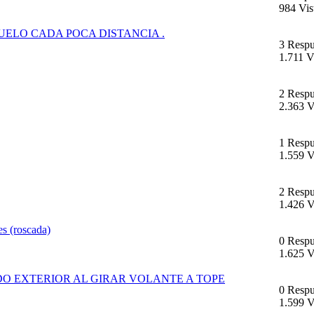
984 Vis
UELO CADA POCA DISTANCIA .
3 Respu
1.711 V
2 Respu
2.363 V
1 Respu
1.559 V
2 Respu
1.426 V
es (roscada)
0 Respu
1.625 V
IDO EXTERIOR AL GIRAR VOLANTE A TOPE
0 Respu
1.599 V