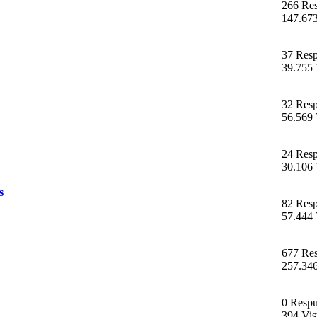
266 Res
147.673
37 Resp
39.755 
32 Resp
56.569 
24 Resp
30.106 
s
82 Resp
57.444 
677 Res
257.346
0 Respu
394 Vis