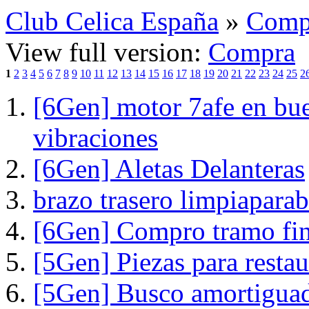
Club Celica España
»
Comp
View full version:
Compra
1
2
3
4
5
6
7
8
9
10
11
12
13
14
15
16
17
18
19
20
21
22
23
24
25
2
[6Gen] motor 7afe en bue
vibraciones
[6Gen] Aletas Delanteras
brazo trasero limpiaparab
[6Gen] Compro tramo fina
[5Gen] Piezas para restau
[5Gen] Busco amortiguad