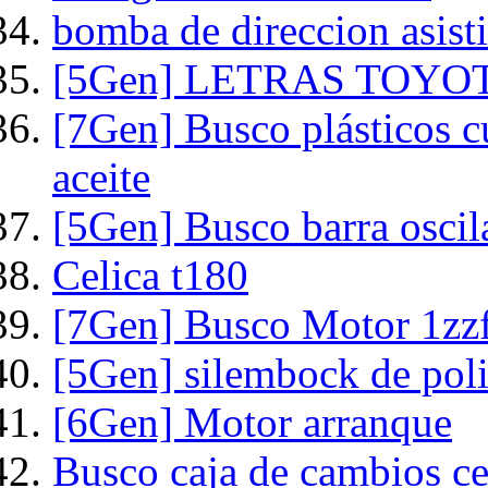
bomba de direccion asist
[5Gen] LETRAS TOYO
[7Gen] Busco plásticos c
aceite
[5Gen] Busco barra oscila
Celica t180
[7Gen] Busco Motor 1zzfe
[5Gen] silembock de pol
[6Gen] Motor arranque
Busco caja de cambios ce