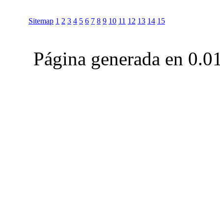
Sitemap
1
2
3
4
5
6
7
8
9
10
11
12
13
14
15
Página generada en 0.0
Club Celica España, foro para los amantes, propietarios y aficionados del Toyo