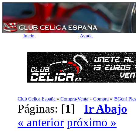
Inicio
Ayuda
Club Celica España
»
Compra-Venta
»
Compra
»
[5Gen] Piez
Páginas: [
1
]
Ir Abajo
« anterior
próximo »