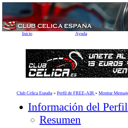
Inicio
Ayuda
Club Celica España
»
Perfil de FREE-AIR
»
Mostrar Mensaj
Información del Perfil
Resumen