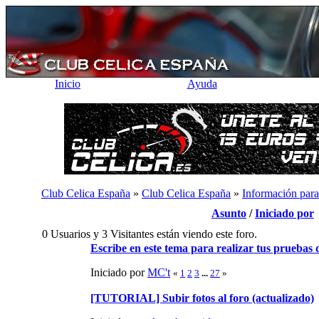
Inicio
Ayuda
Club Celica España
»
Club Celica España
»
Información para
Asunto
/
Iniciado por
0 Usuarios y 3 Visitantes están viendo este foro.
Escribe en este tema para realizar tus pruebas d
Iniciado por
MC't
«
1
2
3
...
27
»
[TUTORIAL] Subir fotos al foro (actualizado)