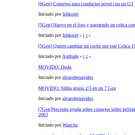
[6Gen] Consejos para conductor novel con un GT
Iniciado por
Izhkoort
[5Gen] Nuevo en el foro y queriendo un celica co
Iniciado por
Izhkoort
«
1
2
»
[5Gen] Quiero cambiar mi coche por este Celica 1
Iniciado por
Andrade
«
1
2
»
MOVIDO: Duda
Iniciado por
alvarobenavides
MOVIDO: Sillita grupo 2/3 en un 7 Gen
Iniciado por
alvarobenavides
[7Gen]Necesito ayuda sobre consejos sobre próxi
2003
Iniciado por
Wancha