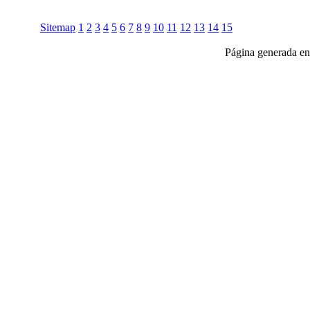
Sitemap
1
2
3
4
5
6
7
8
9
10
11
12
13
14
15
Página generada en
Club Celica España, foro para los amantes, propietarios y aficionados del Toyo