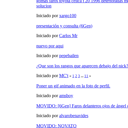
gomas faros toyota celica t 20 1996 deterioradas 
solucion
Iniciado por
xargo100
presentación y consulta (6Gen)
Iniciado por
Carlos Mr
nuevo por aqui
Iniciado por
pepebailen
¿Que son los rangos que aparecen debajo del nick
Iniciado por
MC't
«
1
2
3
...
11
»
Poner un gif animado en la foto de perfil.
Iniciado por
amsboy
MOVIDO: [6Gen] Faros delanteros ojos de ángel 
Iniciado por
alvarobenavides
MOVIDO: NOVATO