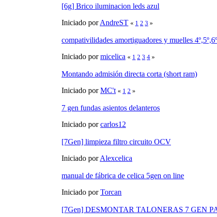
[6g] Brico iluminacion leds azul
Iniciado por
AndreST
«
1
2
3
»
compativilidades amortiguadores y muelles 4º,5º,6
Iniciado por
micelica
«
1
2
3
4
»
Montando admisión directa corta (short ram)
Iniciado por
MC't
«
1
2
»
7 gen fundas asientos delanteros
Iniciado por
carlos12
[7Gen] limpieza filtro circuito OCV
Iniciado por
Alexcelica
manual de fábrica de celica 5gen on line
Iniciado por
Torcan
[7Gen] DESMONTAR TALONERAS 7 GEN P