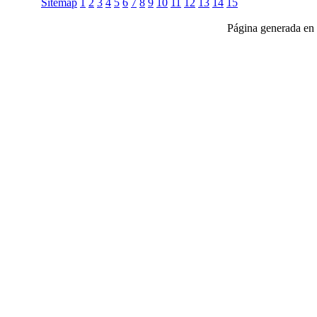
Sitemap
1
2
3
4
5
6
7
8
9
10
11
12
13
14
15
Página generada en 
Club Celica España, foro para los amantes, propietarios y aficionados del Toyo