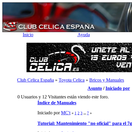
Inicio
Ayuda
Club Celica España
»
Toyota Celica
»
Bricos y Manuales
Asunto
/
Iniciado por
0 Usuarios y 12 Visitantes están viendo este foro.
Índice de Manuales
Iniciado por
MC't
«
1
2
3
...
7
»
Tutorial: Mantenimiento "no oficial" para el 7g