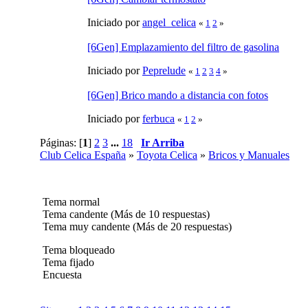
Iniciado por
angel_celica
«
1
2
»
[6Gen] Emplazamiento del filtro de gasolina
Iniciado por
Peprelude
«
1
2
3
4
»
[6Gen] Brico mando a distancia con fotos
Iniciado por
ferbuca
«
1
2
»
Páginas: [
1
]
2
3
...
18
Ir Arriba
Club Celica España
»
Toyota Celica
»
Bricos y Manuales
Tema normal
Tema candente (Más de 10 respuestas)
Tema muy candente (Más de 20 respuestas)
Tema bloqueado
Tema fijado
Encuesta