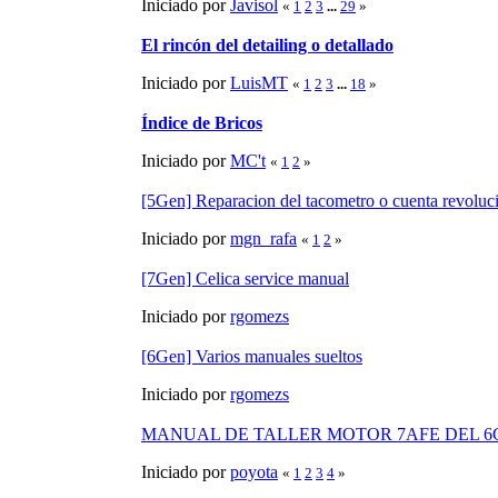
Iniciado por
Javisol
«
1
2
3
...
29
»
El rincón del detailing o detallado
Iniciado por
LuisMT
«
1
2
3
...
18
»
Índice de Bricos
Iniciado por
MC't
«
1
2
»
[5Gen] Reparacion del tacometro o cuenta revoluc
Iniciado por
mgn_rafa
«
1
2
»
[7Gen] Celica service manual
Iniciado por
rgomezs
[6Gen] Varios manuales sueltos
Iniciado por
rgomezs
MANUAL DE TALLER MOTOR 7AFE DEL 6G (e
Iniciado por
poyota
«
1
2
3
4
»