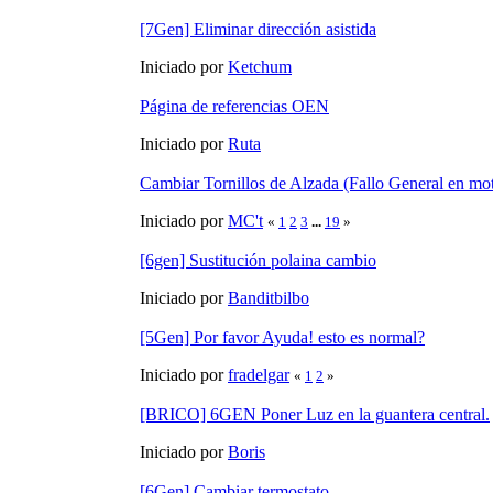
[7Gen] Eliminar dirección asistida
Iniciado por
Ketchum
Página de referencias OEN
Iniciado por
Ruta
Cambiar Tornillos de Alzada (Fallo General en m
Iniciado por
MC't
«
1
2
3
...
19
»
[6gen] Sustitución polaina cambio
Iniciado por
Banditbilbo
[5Gen] Por favor Ayuda! esto es normal?
Iniciado por
fradelgar
«
1
2
»
[BRICO] 6GEN Poner Luz en la guantera central.
Iniciado por
Boris
[6Gen] Cambiar termostato