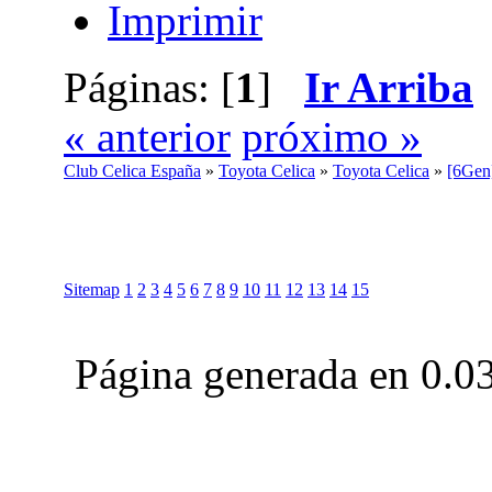
Imprimir
Páginas: [
1
]
Ir Arriba
« anterior
próximo »
Club Celica España
»
Toyota Celica
»
Toyota Celica
»
[6Ge
Sitemap
1
2
3
4
5
6
7
8
9
10
11
12
13
14
15
Página generada en 0.0
Club Celica España, foro para los amantes, propietarios y aficionados del Toyo