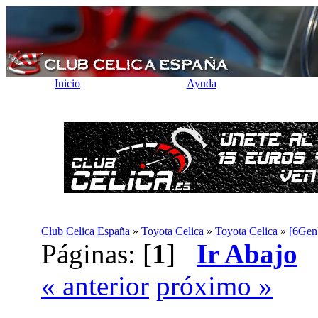
Inicio
Ayuda
Club Celica España
»
Toyota Celica
»
Toyota Celica
»
[6Ge
Páginas: [
1
]
Ir Abajo
« anterior
próximo »