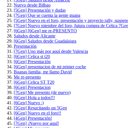
Nuevo desde Bilbao
[5Gen] Presentación y dudas
[7Gen] Que se cuenta la gente guapa
[5Gen] Nuevo en el foro, presentación y proyecto rally, suspen
[7Gen] Nuevo miembre del foro, futura compra de Celica 7Ge
[6Gen] [6Gen] me re-PRESENTO
Saludos desde Alicante
[6Gen] Saludos desde Guadalajara
Presentación
[7Gen] Uno más por aquí desde Valencia
[6Gen] Celica st t20
[6Gen] Presentación
[6Gen] presentacion de mi primer coche
Buanas familia, me llamo David
Me re-presento
[6Gen] Celica ST T20
[6Gen] Presentacion
[7Gen] Me presento (de nuevo)
[6Gen] Hola a todos!!!
[6Gen] Nuevo :)
[5Gen] Resucitando un 5Gen
[6Gen] Nuevo en el foro!!
[4Gen] Presentación!
[7Gen] ¡Nuevo por aquí!