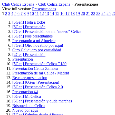
Club Celica España
»
Club Celica España
» Presentaciones
View full version:
Presentaciones
1
2
3
4
5
6
7
8
9
10
11
12
13
14
15
16
17
18
19
20
21
22
23
24
25
2
[5Gen] Hola a todos
[6Gen] Presentación
[7Gen] Presentación de mi "nuevo" Celica
[5Gen] Nos presentamos
Presentando a mi Abuelete
[7Gen] Otro novatillo por aqui!
Otro Celiquero por casualidad
[4Gen] Presentación
Presentacion
[5Gen] Presentación Celica T180
Presentación Celica Zamora
Presentación de mi Celica / Madrid
Re-re-re-presentacion
[6Gen] [6Gen] Presentación!!
[5Gen] Presentación Celica 2.0
Presentación 😁
[6Gen] Mi Celica
[6Gen] Presentación y duda marchas
Búsqueda de Celica
Nuevo por aquí
[5Gen] Saludos desde Albacete