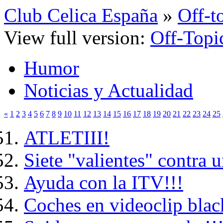
Club Celica España
»
Off-t
View full version:
Off-Topi
Humor
Noticias y Actualidad
«
1
2
3
4
5
6
7
8
9
10
11
12
13
14
15
16
17
18
19
20
21
22
23
24
25
ATLETIII!
Siete "valientes" contra 
Ayuda con la ITV!!!
Coches en videoclip blac