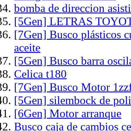
bomba de direccion asist
[5Gen] LETRAS TOYO
[7Gen] Busco plásticos c
aceite
[5Gen] Busco barra oscila
Celica t180
[7Gen] Busco Motor 1zzfe
[5Gen] silembock de pol
[6Gen] Motor arranque
Busco caja de cambios ce