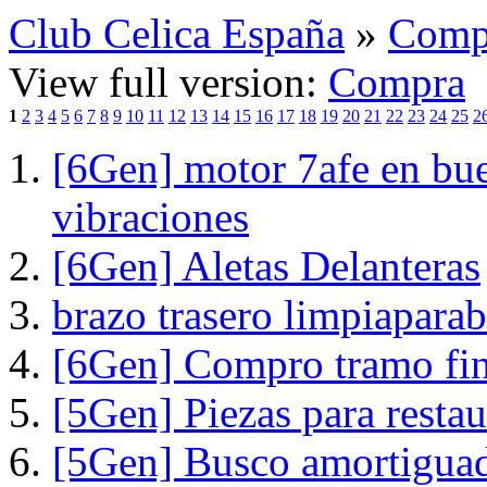
Club Celica España
»
Comp
View full version:
Compra
1
2
3
4
5
6
7
8
9
10
11
12
13
14
15
16
17
18
19
20
21
22
23
24
25
2
[6Gen] motor 7afe en bue
vibraciones
[6Gen] Aletas Delanteras
brazo trasero limpiaparab
[6Gen] Compro tramo fina
[5Gen] Piezas para restau
[5Gen] Busco amortiguad