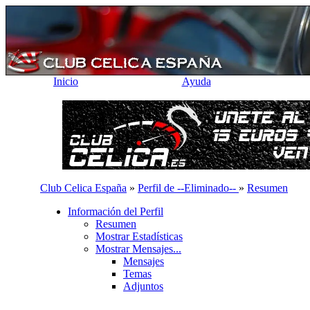
Inicio
Ayuda
Club Celica España
»
Perfil de --Eliminado--
»
Resumen
Información del Perfil
Resumen
Mostrar Estadísticas
Mostrar Mensajes...
Mensajes
Temas
Adjuntos